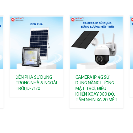
ĐÈN PHA SỬ DỤNG
CAMERA IP 4G SỬ
TRONG NHÀ & NGOÀI
DỤNG NĂNG LƯỢNG
TRỜI JD-7120
MẶT TRỜI, ĐIỀU
KHIỂN XOAY 360 ĐỘ,
TẦM NHÌN XA 20 MÉT