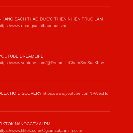
NHANG SẠCH THẢO DƯỢC THIÊN NHIÊN TRÚC LÂM
https://www.nhangsachthaoduoc.vn/
YOUTUBE DREAMLIFE
https://www.youtube.com/@DreamlifeChamSocSucKhoe
ALEX HO DISCOVERY
https://www.youtube.com/@AlexHo
TIKTOK NANOCCTV.ALRM
https://www.tiktok.com/@giamsatanninh.com