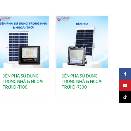
Face
ĐÈN PHA SỬ DỤNG
ĐÈN PHA SỬ DỤNG
TRONG NHÀ & NGOÀI
TRONG NHÀ & NGOÀI
YouT
TRỜI JD-T100
TRỜI JD-7300
TikTo