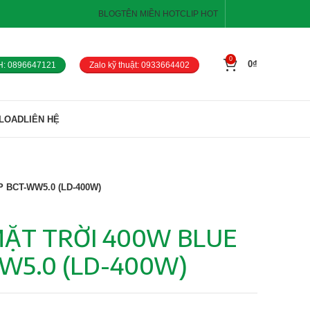
BLOG
TÊN MIỀN HOT
CLIP HOT
0
0
₫
H: 0896647121
Zalo kỹ thuật: 0933664402
LOAD
LIÊN HỆ
BCT-WW5.0 (LD-400W)
ẶT TRỜI 400W BLUE
W5.0 (LD-400W)