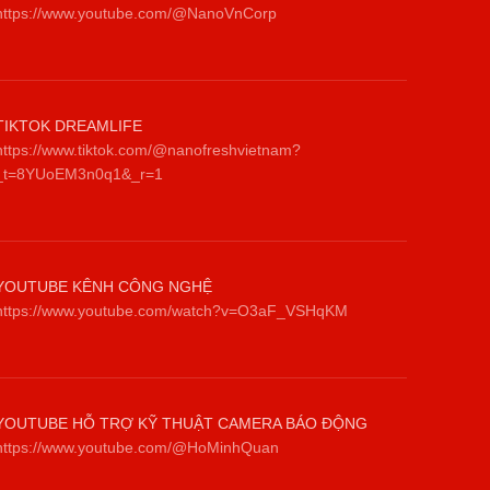
https://www.youtube.com/@NanoVnCorp
TIKTOK DREAMLIFE
https://www.tiktok.com/@nanofreshvietnam?
_t=8YUoEM3n0q1&_r=1
YOUTUBE KÊNH CÔNG NGHỆ
https://www.youtube.com/watch?v=O3aF_VSHqKM
YOUTUBE HỖ TRỢ KỸ THUẬT CAMERA BÁO ĐỘNG
https://www.youtube.com/@HoMinhQuan