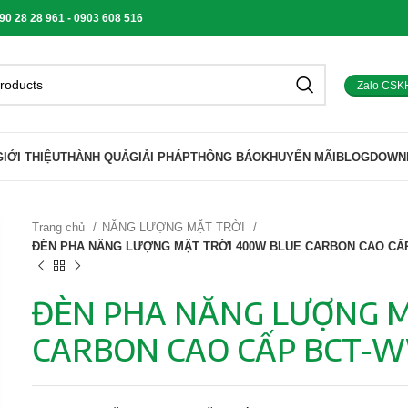
 28 28 961 - 0903 608 516
Zalo CSK
GIỚI THIỆU
THÀNH QUẢ
GIẢI PHÁP
THÔNG BÁO
KHUYẾN MÃI
BLOG
DOWN
Trang chủ
NĂNG LƯỢNG MẶT TRỜI
ĐÈN PHA NĂNG LƯỢNG MẶT TRỜI 400W BLUE CARBON CAO CẤP 
ĐÈN PHA NĂNG LƯỢNG M
CARBON CAO CẤP BCT-W