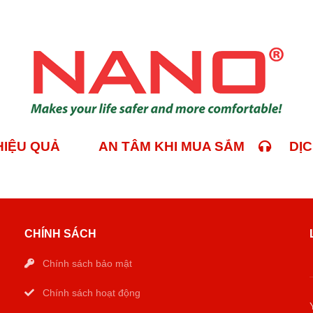
 HIỆU QUẢ
AN TÂM KHI MUA SẮM
DỊCH
CHÍNH SÁCH
Chính sách bảo mật
Chính sách hoạt động