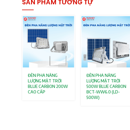
SẢN PHẨM TƯƠNG TỰ
ĐÈN PHA NĂNG
ĐÈN PHA NĂNG
LƯỢNG MẶT TRỜI
LƯỢNG MẶT TRỜI
BLUE CARBON 200W
500W BLUE CARBON
CAO CẤP
BCT-WW6.0 (LD-
500W)