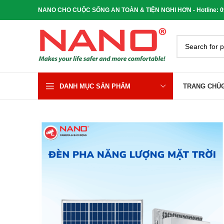
NANO CHO CUỘC SỐNG AN TOÀN & TIỆN NGHI HƠN - Hotline: 090
DANH MỤC SẢN PHẨM
TRANG CHỦ