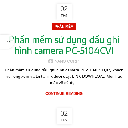
02
TH9
PHẦN MỀM
Phần mềm sử dụng đầu ghi
hình camera PC-5104CVI
iện tại
NANO CORP
0.000₫.
Phần mềm sử dụng đầu ghi hình camera PC-5104CVI Quý khách
vui lòng xem và tải tại link dưới đây: LINK DOWNLOAD Mọi thắc
mắc về sử dụ...
CONTINUE READING
02
TH9