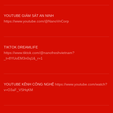
YOUTUBE GIÁM SÁT AN NINH
https://www.youtube.com/@NanoVnCorp
TIKTOK DREAMLIFE
https://www.tiktok.com/@nanofreshvietnam?
_t=8YUoEM3n0q1&_r=1
YOUTUBE KÊNH CÔNG NGHỆ
https://www.youtube.com/watch?
v=O3aF_VSHqKM