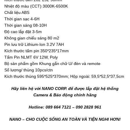
Nhiệt độ màu (CCT) 3000K-6500K
Chất liệu ABS
Thời gian sạc 4-6H
Thời gian sáng 08-10H
Độ cao lắp đặt 3-5m
Không gian chiếu sáng 80 m2
Pin lưu trữ Lithium-Ion 3.2V 7AH
Kích thước tấm pin 350*235*17mm
Tấm Pin NLMT 6V 12W, Poly
Bộ sản phẩm gồm Khung gắn chữ U/ đèn và remote
Số lượng/ thùng 10pcs/ctn
Kích thước thùng 595*525*370mm; Hộp ngoài: 59,5*52,5*37,5cm
Hãy liên hệ với NANO CORP. để được lắp đặt hệ thống
Camera & Báo động chính hãng
Hotline: 089 664 7121 – 090 2828 961
NANO – CHO CUỘC SỐNG AN TOÀN VÀ TIỆN NGHI HƠN!