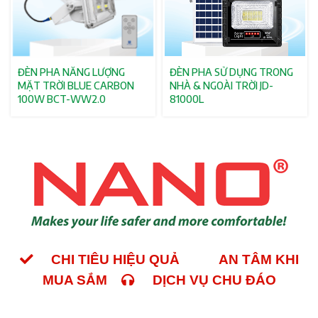
ĐÈN PHA NĂNG LƯỢNG
ĐÈN PHA SỬ DỤNG TRONG
MẶT TRỜI BLUE CARBON
NHÀ & NGOÀI TRỜI JD-
100W BCT-WW2.0
81000L
CHI TIÊU HIỆU QUẢ
AN TÂM KHI
MUA SẮM
DỊCH VỤ CHU ĐÁO