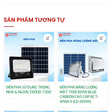
SẢN PHẨM TƯƠNG TỰ
ĐÈN PHA SỬ DỤNG TRONG
ĐÈN PHA NĂNG LƯỢNG
NHÀ & NGOÀI TRỜI JD-T300
MẶT TRỜI 300W BLUE
CARBON CAO CẤP BCT-
WW4.0 (LD-300W)