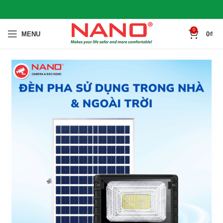
0
MENU
0
₫