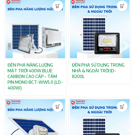
ĐÈN PHA NĂNG LƯỢNG
ĐÈN PHA SỬ DỤNG TRONG
MẶT TRỜI 400W BLUE
NHÀ & NGOÀI TRỜI JD-
CARBON CAO CẤP – TẤM
8200L
PIN MONO BCT-WW5.0 (LD-
400W)