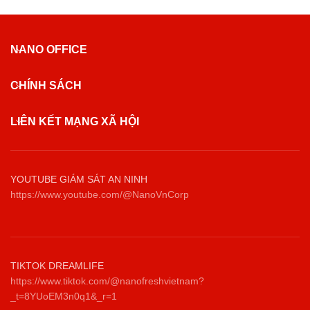
NANO OFFICE
CHÍNH SÁCH
LIÊN KẾT MẠNG XÃ HỘI
YOUTUBE GIÁM SÁT AN NINH
https://www.youtube.com/@NanoVnCorp
TIKTOK DREAMLIFE
https://www.tiktok.com/@nanofreshvietnam?
_t=8YUoEM3n0q1&_r=1