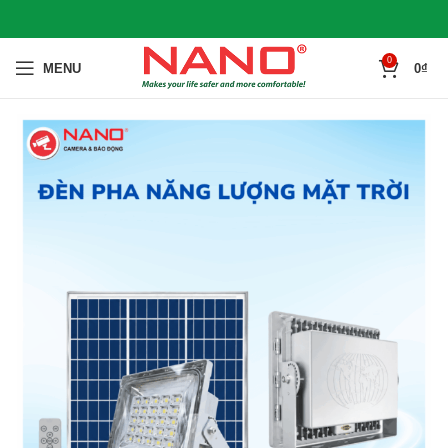
0
MENU
0
₫