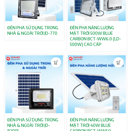
ĐÈN PHA SỬ DỤNG TRONG
ĐÈN PHA NĂNG LƯỢNG
NHÀ & NGOÀI TRỜI JD-770
MẶT TRỜI 500W BLUE
CARBON BCT-WW6.0 (LD-
500W) CAO CẤP
ĐÈN PHA SỬ DỤNG TRONG
ĐÈN PHA NĂNG LƯỢNG
NHÀ & NGOÀI TRỜI JD-
MẶT TRỜI 40W BLUE
8200L
CARBON BCT-WW1.0