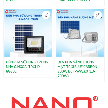
ĐÈN PHA SỬ DỤNG TRONG
ĐÈN PHA NĂNG LƯỢNG
NHÀ & NGOÀI TRỜI JD-
MẶT TRỜI BLUE CARBON
8860L
200W BCT-WW3.0 (LD-
200W)