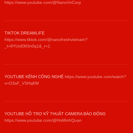
https://www.youtube.com/@NanoVnCorp
TIKTOK DREAMLIFE
https://www.tiktok.com/@nanofreshvietnam?
_t=8YUoEM3n0q1&_r=1
YOUTUBE KÊNH CÔNG NGHỆ
https://www.youtube.com/watch?
v=O3aF_VSHqKM
YOUTUBE HỖ TRỢ KỸ THUẬT CAMERA BÁO ĐỘNG
https://www.youtube.com/@HoMinhQuan