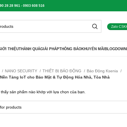
 28 28 961 - 0903 608 516
Zalo CSK
GIỚI THIỆU
THÀNH QUẢ
GIẢI PHÁP
THÔNG BÁO
KHUYẾN MÃI
BLOG
DOWN
ủ
NANO SECURITY
THIẾT BỊ BÁO ĐỘNG
Báo Động Ksenia
0 Nền Tảng IoT cho Bảo Mật & Tự Động Hóa Nhà, Tòa Nhà
 thấy sản phẩm nào khớp với lựa chọn của bạn.