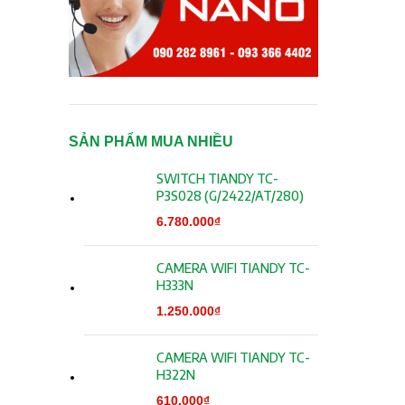
SẢN PHẨM MUA NHIỀU
SWITCH TIANDY TC-
P3S028 (G/2422/AT/280)
6.780.000
₫
CAMERA WIFI TIANDY TC-
H333N
1.250.000
₫
CAMERA WIFI TIANDY TC-
H322N
610.000
₫