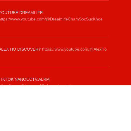
YOUTUBE DREAMLIFE
https://www.youtube.com/@DreamlifeChamSocSucKhoe
ALEX HO DISCOVERY
https://www.youtube.com/@AlexHo
TIKTOK NANOCCTV.ALRM
https://www.tiktok.com/@giamsatanninh.com