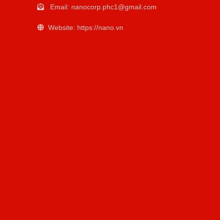
Email:
nanocorp.phc1@gmail.com
Website: https://nano.vn