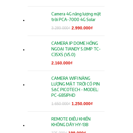
Camera 4G năng lượng mặt
trời PCA-7000 4G Solar
Giá gốc là:
2.990.000
₫
Giá hiện tại
3.289.000
₫
3.289.000₫.
là:
2.990.000₫.
CAMERA IP DOME HỒNG
NGOẠI TIANDY 5.0MP TC-
C35XS (V5.0)
2.160.000
₫
CAMERA WIFI NĂNG
LƯỢNG MẶT TRỜI CÓ PIN
SẠC PICOTECH - MODEL:
PC-685IPHD
Giá gốc là:
1.250.000
₫
Giá hiện tại
1.650.000
₫
1.650.000₫.
là:
1.250.000₫.
REMOTE ĐIỀU KHIỂN
KHÔNG DÂY HY-13B