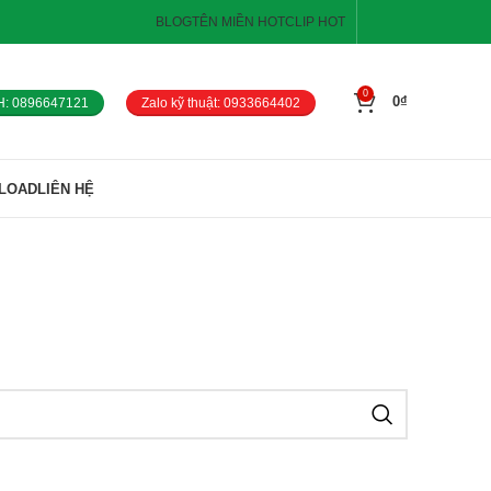
BLOG
TÊN MIỀN HOT
CLIP HOT
0
0
₫
H: 0896647121
Zalo kỹ thuật: 0933664402
LOAD
LIÊN HỆ