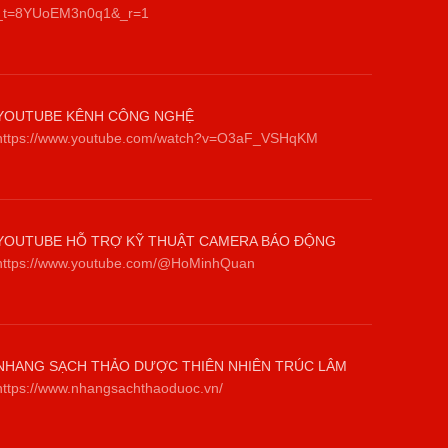
_t=8YUoEM3n0q1&_r=1
YOUTUBE KÊNH CÔNG NGHỆ
https://www.youtube.com/watch?v=O3aF_VSHqKM
YOUTUBE HỖ TRỢ KỸ THUẬT CAMERA BÁO ĐỘNG
https://www.youtube.com/@HoMinhQuan
NHANG SẠCH THẢO DƯỢC THIÊN NHIÊN TRÚC LÂM
https://www.nhangsachthaoduoc.vn/