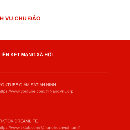
 VỤ CHU ĐÁO
LIÊN KẾT MẠNG XÃ HỘI
YOUTUBE GIÁM SÁT AN NINH
https://www.youtube.com/@NanoVnCorp
TIKTOK DREAMLIFE
https://www.tiktok.com/@nanofreshvietnam?