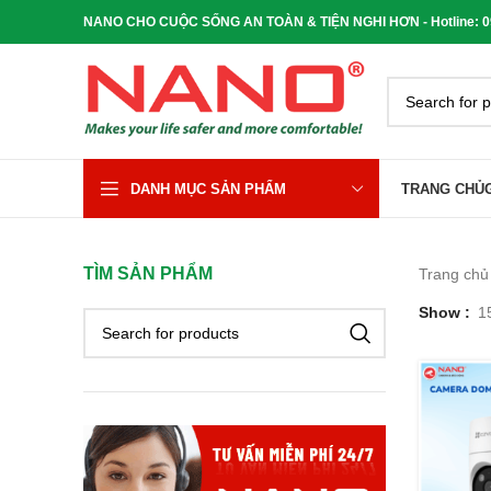
NANO CHO CUỘC SỐNG AN TOÀN & TIỆN NGHI HƠN - Hotline: 090
DANH MỤC SẢN PHẨM
TRANG CHỦ
TÌM SẢN PHẨM
Trang ch
Show
1