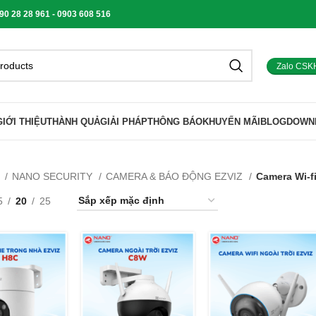
 28 28 961 - 0903 608 516
Zalo CSK
GIỚI THIỆU
THÀNH QUẢ
GIẢI PHÁP
THÔNG BÁO
KHUYẾN MÃI
BLOG
DOWN
ủ
NANO SECURITY
CAMERA & BÁO ĐỘNG EZVIZ
Camera Wi-fi
5
20
25