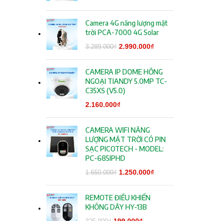
Camera 4G năng lượng mặt
trời PCA-7000 4G Solar
Giá gốc là:
2.990.000
₫
Giá hiện tại
3.289.000
₫
3.289.000₫.
là:
2.990.000₫.
CAMERA IP DOME HỒNG
NGOẠI TIANDY 5.0MP TC-
C35XS (V5.0)
2.160.000
₫
CAMERA WIFI NĂNG
LƯỢNG MẶT TRỜI CÓ PIN
SẠC PICOTECH - MODEL:
PC-685IPHD
Giá gốc là:
1.250.000
₫
Giá hiện tại
1.650.000
₫
1.650.000₫.
là:
1.250.000₫.
REMOTE ĐIỀU KHIỂN
KHÔNG DÂY HY-13B