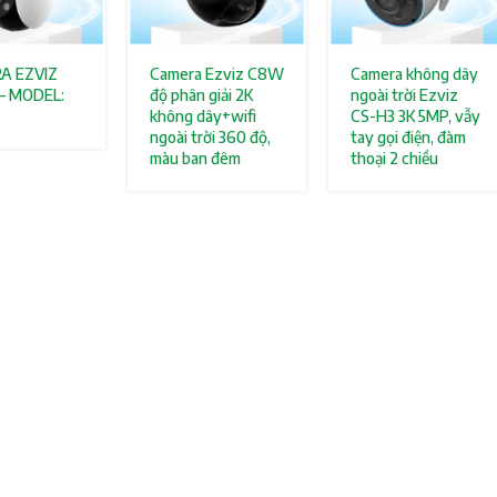
A EZVIZ
Camera Ezviz C8W
Camera không dây
– MODEL:
độ phân giải 2K
ngoài trời Ezviz
không dây+wifi
CS-H3 3K 5MP, vẫy
ngoài trời 360 độ,
tay gọi điện, đàm
màu ban đêm
thoại 2 chiều