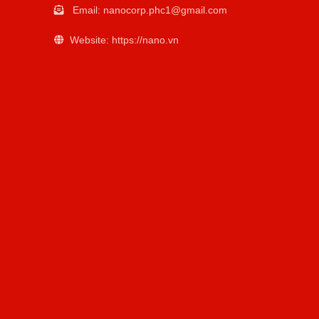
Email:
nanocorp.phc1@gmail.com
Website: https://nano.vn