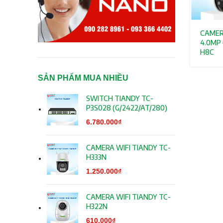
CAMER
4.0MP 
H8C
SẢN PHẨM MUA NHIỀU
SWITCH TIANDY TC-
P3S028 (G/2422/AT/280)
6.780.000
₫
CAMERA WIFI TIANDY TC-
H333N
1.250.000
₫
CAMERA WIFI TIANDY TC-
H322N
610.000
₫