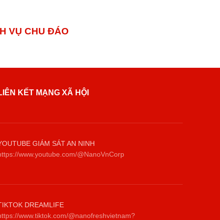
 VỤ CHU ĐÁO
LIÊN KẾT MẠNG XÃ HỘI
YOUTUBE GIÁM SÁT AN NINH
https://www.youtube.com/@NanoVnCorp
TIKTOK DREAMLIFE
https://www.tiktok.com/@nanofreshvietnam?