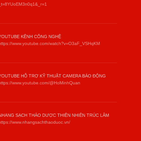
_t=8YUoEM3n0q1&_r=1
YOUTUBE KÊNH CÔNG NGHỆ
https://www.youtube.com/watch?v=O3aF_VSHqKM
YOUTUBE HỖ TRỢ KỸ THUẬT CAMERA BÁO ĐỘNG
https://www.youtube.com/@HoMinhQuan
NHANG SẠCH THẢO DƯỢC THIÊN NHIÊN TRÚC LÂM
https://www.nhangsachthaoduoc.vn/