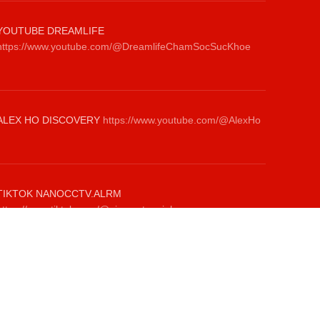
YOUTUBE DREAMLIFE
https://www.youtube.com/@DreamlifeChamSocSucKhoe
ALEX HO DISCOVERY
https://www.youtube.com/@AlexHo
TIKTOK NANOCCTV.ALRM
https://www.tiktok.com/@giamsatanninh.com