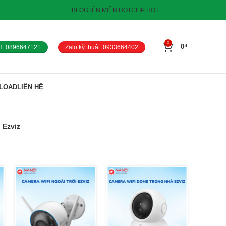
BLOG
TÊN MIỀN HOT
CLIP HOT
0
0
₫
H: 0896647121
Zalo kỹ thuật: 0933664402
LOAD
LIÊN HỆ
 Ezviz