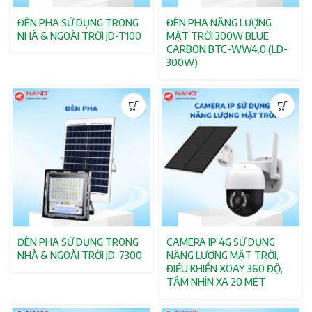
ĐÈN PHA SỬ DỤNG TRONG
ĐÈN PHA NĂNG LƯỢNG
NHÀ & NGOÀI TRỜI JD-T100
MẶT TRỜI 300W BLUE
CARBON BTC-WW4.0 (LD-
300W)
ĐÈN PHA SỬ DỤNG TRONG
CAMERA IP 4G SỬ DỤNG
NHÀ & NGOÀI TRỜI JD-7300
NĂNG LƯỢNG MẶT TRỜI,
ĐIỀU KHIỂN XOAY 360 ĐỘ,
TẦM NHÌN XA 20 MÉT