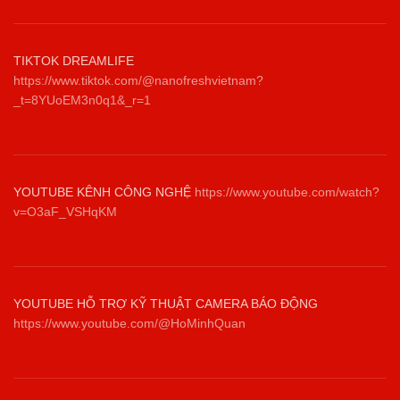
TIKTOK DREAMLIFE
https://www.tiktok.com/@nanofreshvietnam?
_t=8YUoEM3n0q1&_r=1
YOUTUBE KÊNH CÔNG NGHỆ
https://www.youtube.com/watch?
v=O3aF_VSHqKM
YOUTUBE HỖ TRỢ KỸ THUẬT CAMERA BÁO ĐỘNG
https://www.youtube.com/@HoMinhQuan