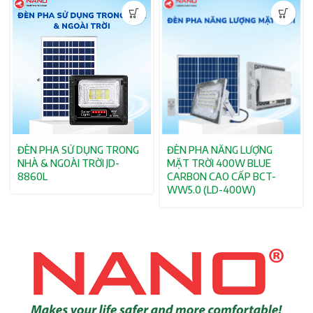
ĐÈN PHA SỬ DỤNG TRONG
ĐÈN PHA NĂNG LƯỢNG
NHÀ & NGOÀI TRỜI JD-
MẶT TRỜI 400W BLUE
8860L
CARBON CAO CẤP BCT-
WW5.0 (LD-400W)