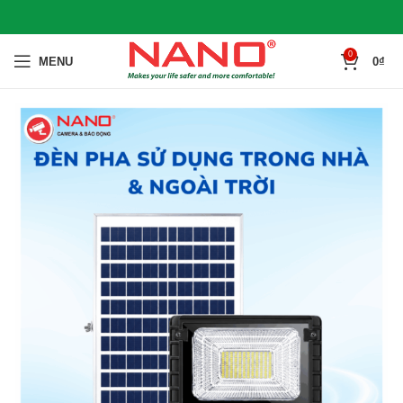
0
MENU
0
₫