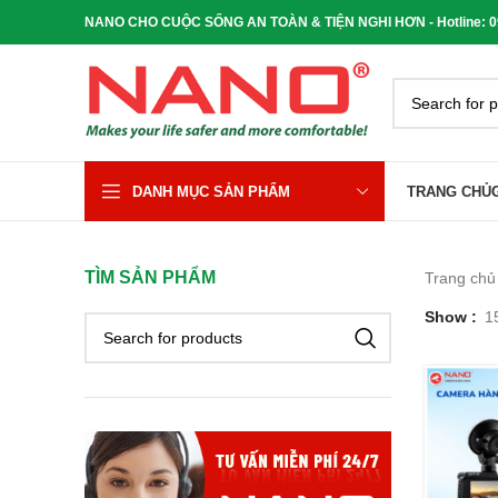
NANO CHO CUỘC SỐNG AN TOÀN & TIỆN NGHI HƠN - Hotline: 090
DANH MỤC SẢN PHẨM
TRANG CHỦ
TÌM SẢN PHẨM
Trang ch
Show
1