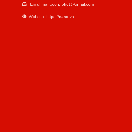
Email:
nanocorp.phc1@gmail.com
Website: https://nano.vn