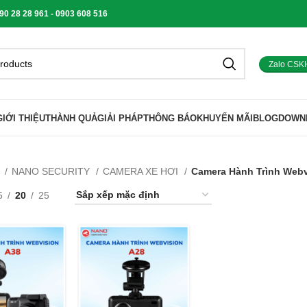
 28 28 961 - 0903 608 516
Zalo CSK
GIỚI THIỆU
THÀNH QUẢ
GIẢI PHÁP
THÔNG BÁO
KHUYẾN MÃI
BLOG
DOWN
ủ
NANO SECURITY
CAMERA XE HƠI
Camera Hành Trình Webv
5
20
25