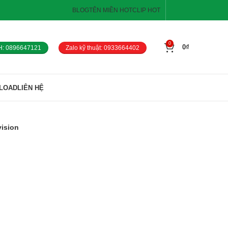
BLOG
TÊN MIỀN HOT
CLIP HOT
0
0
₫
H: 0896647121
Zalo kỹ thuật: 0933664402
LOAD
LIÊN HỆ
ision