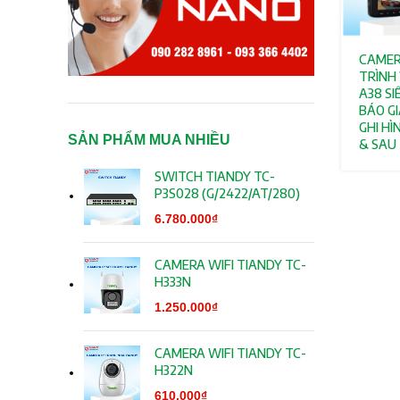
CAMER
TRÌNH
A38 SI
BÁO G
GHI H
SẢN PHẨM MUA NHIỀU
& SAU
SWITCH TIANDY TC-
P3S028 (G/2422/AT/280)
6.780.000
₫
CAMERA WIFI TIANDY TC-
H333N
1.250.000
₫
CAMERA WIFI TIANDY TC-
H322N
610.000
₫