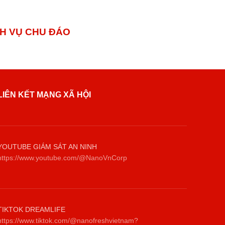
 VỤ CHU ĐÁO
LIÊN KẾT MẠNG XÃ HỘI
YOUTUBE GIÁM SÁT AN NINH
https://www.youtube.com/@NanoVnCorp
TIKTOK DREAMLIFE
https://www.tiktok.com/@nanofreshvietnam?