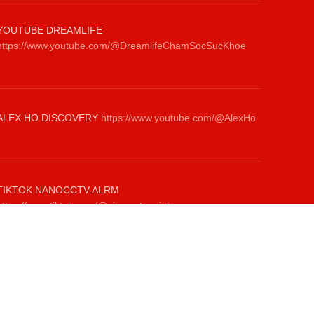
YOUTUBE DREAMLIFE
https://www.youtube.com/@DreamlifeChamSocSucKhoe
ALEX HO DISCOVERY
https://www.youtube.com/@AlexHo
TIKTOK NANOCCTV.ALRM
https://www.tiktok.com/@giamsatanninh.com