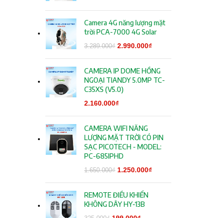
Camera 4G năng lượng mặt
trời PCA-7000 4G Solar
Giá gốc là:
2.990.000
₫
Giá hiện tại
3.289.000
₫
3.289.000₫.
là:
2.990.000₫.
CAMERA IP DOME HỒNG
NGOẠI TIANDY 5.0MP TC-
C35XS (V5.0)
2.160.000
₫
CAMERA WIFI NĂNG
LƯỢNG MẶT TRỜI CÓ PIN
SẠC PICOTECH - MODEL:
PC-685IPHD
Giá gốc là:
1.250.000
₫
Giá hiện tại
1.650.000
₫
1.650.000₫.
là:
1.250.000₫.
REMOTE ĐIỀU KHIỂN
KHÔNG DÂY HY-13B