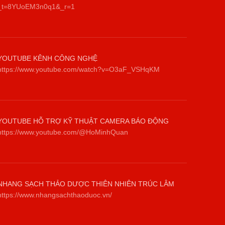
_t=8YUoEM3n0q1&_r=1
YOUTUBE KÊNH CÔNG NGHỆ
https://www.youtube.com/watch?v=O3aF_VSHqKM
YOUTUBE HỖ TRỢ KỸ THUẬT CAMERA BÁO ĐỘNG
https://www.youtube.com/@HoMinhQuan
NHANG SẠCH THẢO DƯỢC THIÊN NHIÊN TRÚC LÂM
https://www.nhangsachthaoduoc.vn/