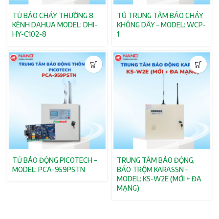
TỦ BÁO CHÁY THƯỜNG 8
TỦ TRUNG TÂM BÁO CHÁY
KÊNH DAHUA MODEL: DHI-
KHÔNG DÂY – MODEL: WCP-
HY-C102-8
1
TỦ BÁO ĐỘNG PICOTECH –
TRUNG TÂM BÁO ĐỘNG,
MODEL: PCA-959PSTN
BÁO TRỘM KARASSN –
MODEL: KS-W2E (MỚI + ĐA
MẠNG)