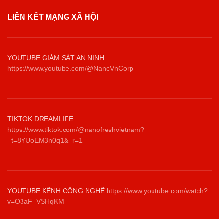
LIÊN KẾT MẠNG XÃ HỘI
YOUTUBE GIÁM SÁT AN NINH
https://www.youtube.com/@NanoVnCorp
TIKTOK DREAMLIFE
https://www.tiktok.com/@nanofreshvietnam?
_t=8YUoEM3n0q1&_r=1
YOUTUBE KÊNH CÔNG NGHỆ
https://www.youtube.com/watch?
v=O3aF_VSHqKM