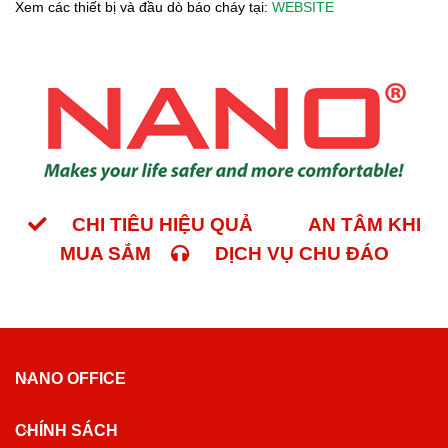
Xem các thiết bị và đầu dò báo cháy tại:
WEBSITE
CHI TIÊU HIỆU QUẢ
AN TÂM KHI
MUA SẮM
DỊCH VỤ CHU ĐÁO
NANO OFFICE
CHÍNH SÁCH