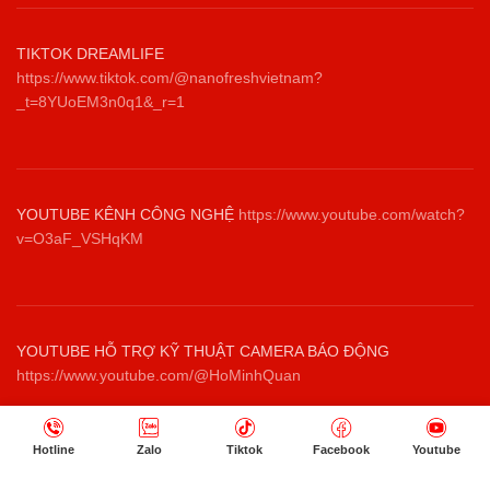
TIKTOK DREAMLIFE
https://www.tiktok.com/@nanofreshvietnam?
_t=8YUoEM3n0q1&_r=1
YOUTUBE KÊNH CÔNG NGHỆ
https://www.youtube.com/watch?
v=O3aF_VSHqKM
YOUTUBE HỖ TRỢ KỸ THUẬT CAMERA BÁO ĐỘNG
https://www.youtube.com/@HoMinhQuan
Hotline
Zalo
Tiktok
Facebook
Youtube
NHANG SẠCH THẢO DƯỢC THIÊN NHIÊN TRÚC LÂM