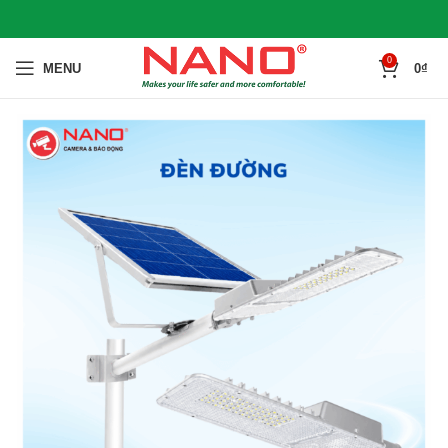
0
MENU
0
₫