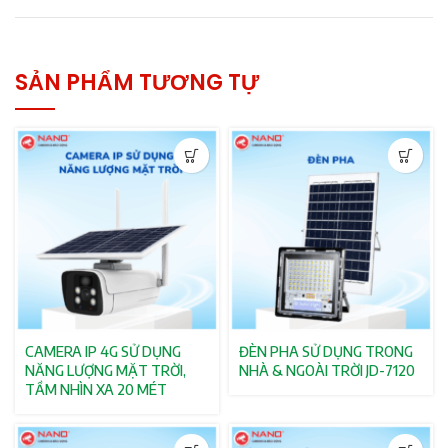
SẢN PHẨM TƯƠNG TỰ
CAMERA IP 4G SỬ DỤNG
ĐÈN PHA SỬ DỤNG TRONG
NĂNG LƯỢNG MẶT TRỜI,
NHÀ & NGOÀI TRỜI JD-7120
TẦM NHÌN XA 20 MÉT