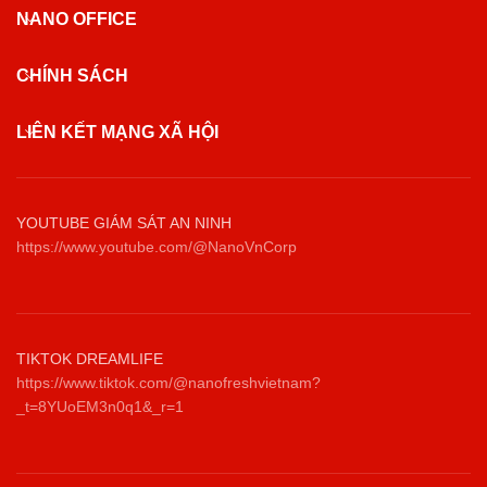
NANO OFFICE
CHÍNH SÁCH
LIÊN KẾT MẠNG XÃ HỘI
YOUTUBE GIÁM SÁT AN NINH
https://www.youtube.com/@NanoVnCorp
TIKTOK DREAMLIFE
https://www.tiktok.com/@nanofreshvietnam?
_t=8YUoEM3n0q1&_r=1