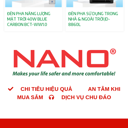
ĐÈN PHA NĂNG LƯỢNG
ĐÈN PHA SỬ DỤNG TRONG
MẶT TRỜI 40W BLUE
NHÀ & NGOÀI TRỜI JD-
CARBON BCT-WW1.0
8860L
CHI TIÊU HIỆU QUẢ
AN TÂM KHI
MUA SẮM
DỊCH VỤ CHU ĐÁO