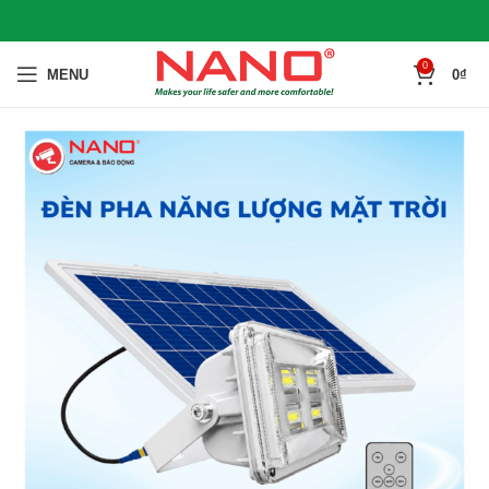
0
MENU
0
₫