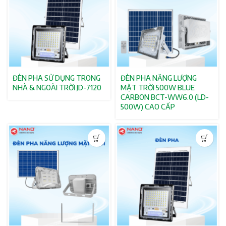
ĐÈN PHA SỬ DỤNG TRONG
ĐÈN PHA NĂNG LƯỢNG
NHÀ & NGOÀI TRỜI JD-7120
MẶT TRỜI 500W BLUE
CARBON BCT-WW6.0 (LD-
500W) CAO CẤP