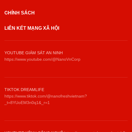
CHÍNH SÁCH
LIÊN KẾT MẠNG XÃ HỘI
YOUTUBE GIÁM SÁT AN NINH
https://www.youtube.com/@NanoVnCorp
TIKTOK DREAMLIFE
https://www.tiktok.com/@nanofreshvietnam?
_t=8YUoEM3n0q1&_r=1