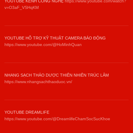
YOUTUBE KÊNH CÔNG NGHỆ
https://www.youtube.com/watch?
v=O3aF_VSHqKM
YOUTUBE HỖ TRỢ KỸ THUẬT CAMERA BÁO ĐỘNG
https://www.youtube.com/@HoMinhQuan
NHANG SẠCH THẢO DƯỢC THIÊN NHIÊN TRÚC LÂM
https://www.nhangsachthaoduoc.vn/
YOUTUBE DREAMLIFE
https://www.youtube.com/@DreamlifeChamSocSucKhoe