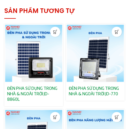
SẢN PHẨM TƯƠNG TỰ
ĐÈN PHA SỬ DỤNG TRONG
ĐÈN PHA SỬ DỤNG TRONG
NHÀ & NGOÀI TRỜI JD-
NHÀ & NGOÀI TRỜI JD-770
8860L