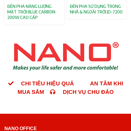
ĐÈN PHA NĂNG LƯỢNG
ĐÈN PHA SỬ DỤNG TRONG
MẶT TRỜI BLUE CARBON
NHÀ & NGOÀI TRỜI JD-7200
200W CAO CẤP
CHI TIÊU HIỆU QUẢ
AN TÂM KHI
MUA SẮM
DỊCH VỤ CHU ĐÁO
NANO OFFICE