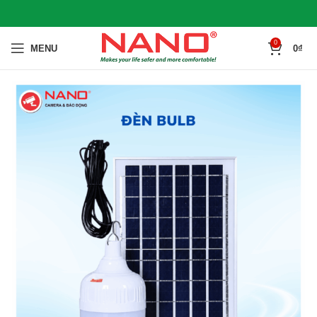
0
MENU
0
₫