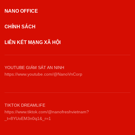
NANO OFFICE
CHÍNH SÁCH
LIÊN KẾT MẠNG XÃ HỘI
YOUTUBE GIÁM SÁT AN NINH
https://www.youtube.com/@NanoVnCorp
TIKTOK DREAMLIFE
https://www.tiktok.com/@nanofreshvietnam?
_t=8YUoEM3n0q1&_r=1