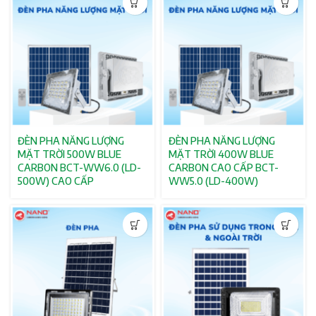
ĐÈN PHA NĂNG LƯỢNG
ĐÈN PHA NĂNG LƯỢNG
MẶT TRỜI 500W BLUE
MẶT TRỜI 400W BLUE
CARBON BCT-WW6.0 (LD-
CARBON CAO CẤP BCT-
500W) CAO CẤP
WW5.0 (LD-400W)