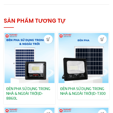
SẢN PHẨM TƯƠNG TỰ
ĐÈN PHA SỬ DỤNG TRONG
ĐÈN PHA SỬ DỤNG TRONG
NHÀ & NGOÀI TRỜI JD-
NHÀ & NGOÀI TRỜI JD-T300
8860L