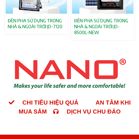
ĐÈN PHA SỬ DỤNG TRONG
ĐÈN PHA SỬ DỤNG TRONG
NHÀ & NGOÀI TRỜI JD-7120
NHÀ & NGOÀI TRỜI JD-
8500L-NEW
CHI TIÊU HIỆU QUẢ
AN TÂM KHI
MUA SẮM
DỊCH VỤ CHU ĐÁO