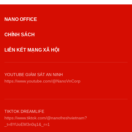
NANO OFFICE
CHÍNH SÁCH
LIÊN KẾT MẠNG XÃ HỘI
YOUTUBE GIÁM SÁT AN NINH
https://www.youtube.com/@NanoVnCorp
TIKTOK DREAMLIFE
https://www.tiktok.com/@nanofreshvietnam?
_t=8YUoEM3n0q1&_r=1