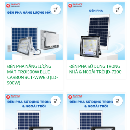
ĐÈN PHA NĂNG LƯỢNG
ĐÈN PHA SỬ DỤNG TRONG
MẶT TRỜI 500W BLUE
NHÀ & NGOÀI TRỜI JD-7200
CARBON BCT-WW6.0 (LD-
500W)