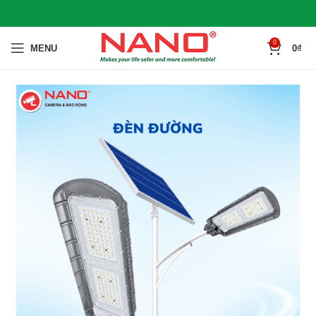
0
MENU
0
₫