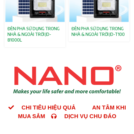
ĐÈN PHA SỬ DỤNG TRONG
ĐÈN PHA SỬ DỤNG TRONG
NHÀ & NGOÀI TRỜI JD-
NHÀ & NGOÀI TRỜI JD-T100
81000L
CHI TIÊU HIỆU QUẢ
AN TÂM KHI
MUA SẮM
DỊCH VỤ CHU ĐÁO