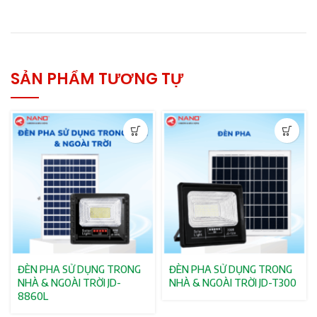
SẢN PHẨM TƯƠNG TỰ
ĐÈN PHA SỬ DỤNG TRONG
ĐÈN PHA SỬ DỤNG TRONG
NHÀ & NGOÀI TRỜI JD-
NHÀ & NGOÀI TRỜI JD-T300
8860L