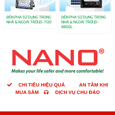
ĐÈN PHA SỬ DỤNG TRONG
ĐÈN PHA SỬ DỤNG TRONG
NHÀ & NGOÀI TRỜI JD-7120
NHÀ & NGOÀI TRỜI JD-
8800L
CHI TIÊU HIỆU QUẢ
AN TÂM KHI
MUA SẮM
DỊCH VỤ CHU ĐÁO