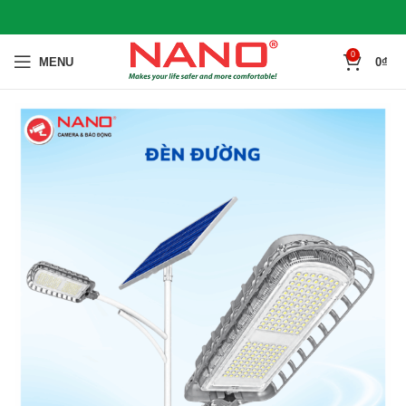
0
MENU
0
₫