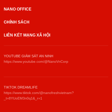
NANO OFFICE
CHÍNH SÁCH
LIÊN KẾT MẠNG XÃ HỘI
YOUTUBE GIÁM SÁT AN NINH
https://www.youtube.com/@NanoVnCorp
TIKTOK DREAMLIFE
https://www.tiktok.com/@nanofreshvietnam?
_t=8YUoEM3n0q1&_r=1