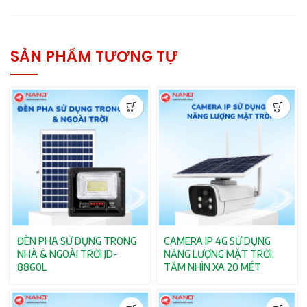
SẢN PHẨM TƯƠNG TỰ
ĐÈN PHA SỬ DỤNG TRONG
CAMERA IP 4G SỬ DỤNG
NHÀ & NGOÀI TRỜI JD-
NĂNG LƯỢNG MẶT TRỜI,
8860L
TẦM NHÌN XA 20 MÉT