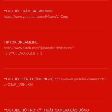
YOUTUBE GIÁM SÁT AN NINH
https://www.youtube.com/@NanoVnCorp
TIKTOK DREAMLIFE
https://www.tiktok.com/@nanofreshvietnam?
_t=8YUoEM3n0q1&_r=1
YOUTUBE KÊNH CÔNG NGHỆ
https://www.youtube.com/watch?
v=O3aF_VSHqKM
YOUTUBE HỖ TRỢ KỸ THUẬT CAMERA BÁO ĐỘNG