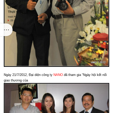
Ngày 21/7/2012, Đại diện công ty
NANO
đã tham gia
“Ngày hội kết nối
giao thương của