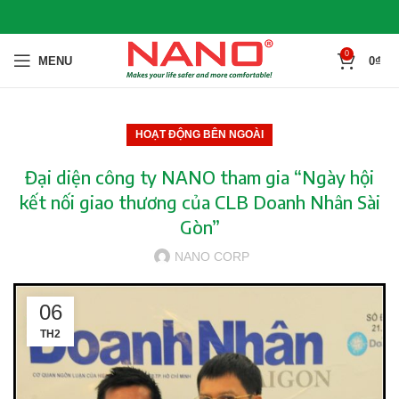
0
MENU
0
₫
HOẠT ĐỘNG BÊN NGOÀI
Đại diện công ty NANO tham gia “Ngày hội
kết nối giao thương của CLB Doanh Nhân Sài
Gòn”
NANO CORP
06
TH2