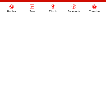
Hotline
Zalo
Tiktok
Facebook
Youtube
ALEX HO DISCOVERY
https://www.youtube.com/@AlexHo
TIKTOK NANOCCTV.ALRM
https://www.tiktok.com/@giamsatanninh.com
2022 NANO.VN - Hotline: 090 28 28 961 - 0903 608 516
\