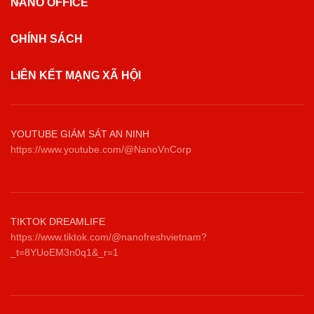
NANO OFFICE
CHÍNH SÁCH
LIÊN KẾT MẠNG XÃ HỘI
YOUTUBE GIÁM SÁT AN NINH
https://www.youtube.com/@NanoVnCorp
TIKTOK DREAMLIFE
https://www.tiktok.com/@nanofreshvietnam?
_t=8YUoEM3n0q1&_r=1