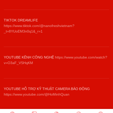
TIKTOK DREAMLIFE
https://www.tiktok.com/@nanofreshvietnam?
_t=8YUoEM3n0q1&_r=1
YOUTUBE KÊNH CÔNG NGHỆ
https://www.youtube.com/watch?
v=O3aF_VSHqKM
YOUTUBE HỖ TRỢ KỸ THUẬT CAMERA BÁO ĐỘNG
https://www.youtube.com/@HoMinhQuan