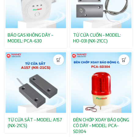
BÁO GAS KHÔNG DÂY –
TỪ CỬA CUỐN – MODEL:
MODEL: PCA-630
HO-03I (NX-21CC)
TỪ CỬA SẮT – MODEL: A157
ĐÈN CHỚP XOAY BÁO ĐỘNG
(NX-21CS)
CÓ DÂY – MODEL: PCA-
SD304