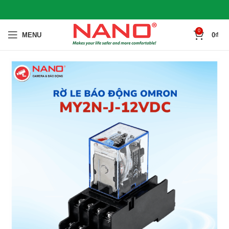
0
MENU
0
₫