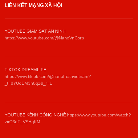
LIÊN KẾT MẠNG XÃ HỘI
YOUTUBE GIÁM SÁT AN NINH
https://www.youtube.com/@NanoVnCorp
TIKTOK DREAMLIFE
https://www.tiktok.com/@nanofreshvietnam?
_t=8YUoEM3n0q1&_r=1
YOUTUBE KÊNH CÔNG NGHỆ
https://www.youtube.com/watch?
v=O3aF_VSHqKM