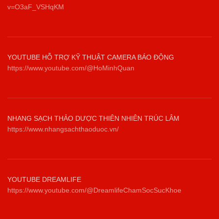
v=O3aF_VSHqKM
YOUTUBE HỖ TRỢ KỸ THUẬT CAMERA BÁO ĐỘNG
https://www.youtube.com/@HoMinhQuan
NHANG SẠCH THẢO DƯỢC THIÊN NHIÊN TRÚC LÂM
https://www.nhangsachthaoduoc.vn/
YOUTUBE DREAMLIFE
https://www.youtube.com/@DreamlifeChamSocSucKhoe