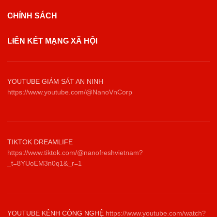
CHÍNH SÁCH
LIÊN KẾT MẠNG XÃ HỘI
YOUTUBE GIÁM SÁT AN NINH
https://www.youtube.com/@NanoVnCorp
TIKTOK DREAMLIFE
https://www.tiktok.com/@nanofreshvietnam?
_t=8YUoEM3n0q1&_r=1
YOUTUBE KÊNH CÔNG NGHỆ
https://www.youtube.com/watch?