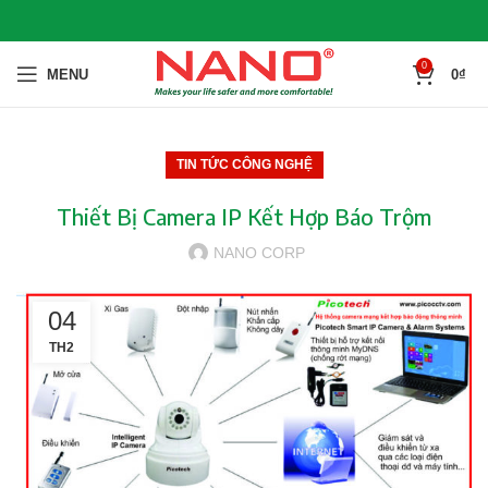
0
MENU
0
₫
TIN TỨC CÔNG NGHỆ
Thiết Bị Camera IP Kết Hợp Báo Trộm
NANO CORP
04
TH2