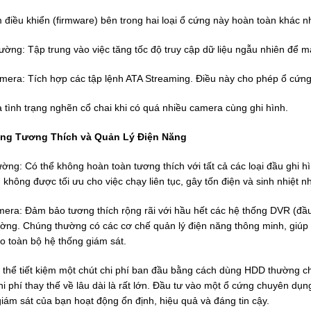
iều khiển (firmware) bên trong hai loại ổ cứng này hoàn toàn khác n
ờng: Tập trung vào việc tăng tốc độ truy cập dữ liệu ngẫu nhiên để
era: Tích hợp các tập lệnh ATA Streaming. Điều này cho phép ổ cứng 
tình trạng nghẽn cổ chai khi có quá nhiều camera cùng ghi hình.
ng Tương Thích và Quản Lý Điện Năng
ng: Có thể không hoàn toàn tương thích với tất cả các loại đầu ghi hì
không được tối ưu cho việc chạy liên tục, gây tốn điện và sinh nhiệt n
era: Đảm bảo tương thích rộng rãi với hầu hết các hệ thống DVR (đầu
rường. Chúng thường có các cơ chế quản lý điện năng thông minh, giúp 
o toàn bộ hệ thống giám sát.
thể tiết kiệm một chút chi phí ban đầu bằng cách dùng HDD thường ch
hi phí thay thế về lâu dài là rất lớn. Đầu tư vào một ổ cứng chuyên 
iám sát của bạn hoạt động ổn định, hiệu quả và đáng tin cậy.