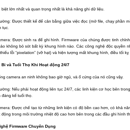
biệt lớn nhất và quan trọng nhất là khả năng ghi dữ liệu.
ờng: Được thiết kế để cân bằng giữa việc đọc (mở file, chạy phần mềm
n tục.
era: Được sinh ra để ghi hình. Firmware của chúng được tinh chỉnh đ
bảo không bỏ sót bất kỳ khung hình nào. Các công nghệ độc quyền nh
thiểu lỗi “pixelation” (vỡ hạt) và hiện tượng mất khung hình, điều tối kỵ
 Bỉ và Tuổi Thọ Khi Hoạt động 24/7
ống camera an ninh không bao giờ ngủ, và ổ cứng của nó cũng vậy.
ng: Nếu phải hoạt động liên tục 24/7, các linh kiện cơ học bên trong
m đáng kể tuổi thọ.
era: Được chế tạo từ những linh kiện có độ bền cao hơn, có khả năng 
 động trong môi trường nhiệt độ cao hơn bên trong các đầu ghi hình t
ghệ Firmware Chuyên Dụng