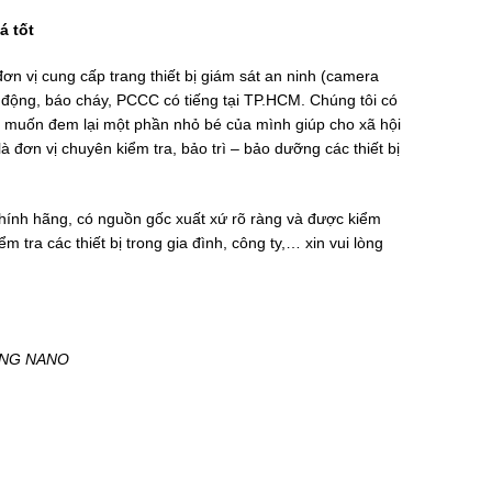
iá
tốt
 vị cung cấp trang thiết bị giám sát an ninh (camera
động, báo cháy, PCCC có tiếng tại TP.HCM. Chúng tôi có
 muốn đem lại một phần nhỏ bé của mình giúp cho xã hội
à đơn vị chuyên kiểm tra, bảo trì – bảo dưỡng các thiết bị
ính hãng, có nguồn gốc xuất xứ rõ ràng và được kiểm
m tra các thiết bị trong gia đình, công ty,… xin vui lòng
ỰNG NANO