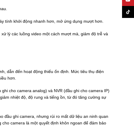
YouT
hau.
TikTo
 máy tính khởi động nhanh hơn, mở ứng dụng mượt hơn.
xử lý các luồng video một cách mượt mà, giảm độ trễ và
nh, dẫn đến hoạt động thiếu ổn định. Mức tiêu thụ điện
hiều hơn.
 ghi cho camera analog) và NVR (đầu ghi cho camera IP)
giảm nhiệt độ, độ rung và tiếng ồn, từ đó tăng cường sự
o đầu ghi camera, nhưng rủi ro mất dữ liệu an ninh quan
dụng cho camera là một quyết định khôn ngoan để đảm bảo