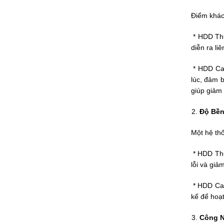
Điểm khác 
* HDD Thư
diễn ra liê
* HDD Cam
lúc, đảm 
giúp giảm 
Độ Bền
Một hệ th
* HDD Thườ
lỗi và giả
* HDD Cam
kế để hoạt
Công N