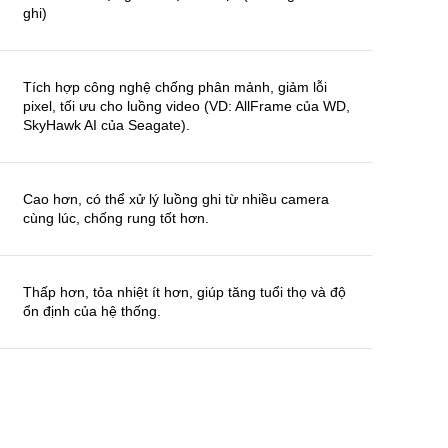
ghi)
Tích hợp công nghệ chống phân mảnh, giảm lỗi
pixel, tối ưu cho luồng video (VD: AllFrame của WD,
SkyHawk AI của Seagate).
Cao hơn, có thể xử lý luồng ghi từ nhiều camera
cùng lúc, chống rung tốt hơn.
Thấp hơn, tỏa nhiệt ít hơn, giúp tăng tuổi thọ và độ
ổn định của hệ thống.