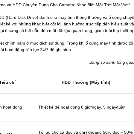
g và HDD Chuyên Dụng Cho Camera: Khác Biệt Một Trời Một Vực!
D (Hard Disk Drive) dành cho máy tính thông thường và ổ cứng chuyê
hiết kế với những khác biệt cốt lõi, ảnh hưởng trực tiếp đến hiệu suất 
oại ổ cứng có thể dẫn đến mất dữ liệu quan trọng, giảm tuổi thọ thiết b
ệt chính nằm ở mục đích sử dụng. Trong khi ổ cứng máy tính được tối 
i hoạt động liên tục 24/7 để ghi hình.
Bảng so sánh tổng qua
Tiêu chí
HDD Thường (Máy tính)
n hoạt động
Thiết kế để hoạt động 8 giờ/ngày, 5 ngày/tuần
Tối ưu cho cả đọc và ghi (khoảng 50% đọc – 50%