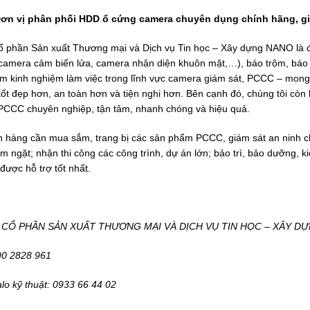
ơn vị phân phối HDD ổ cứng camera chuyên dụng chính hãng, g
ổ phần Sản xuất Thương mại và Dịch vụ Tin học – Xây dựng NANO là đơn
 camera cảm biến lửa, camera nhận diện khuôn mặt,…), báo trộm, báo 
m kinh nghiệm làm việc trong lĩnh vực camera giám sát, PCCC – mong
ốt đẹp hơn, an toàn hơn và tiện nghi hơn. Bên cạnh đó, chúng tôi còn l
 PCCC chuyên nghiệp, tận tâm, nhanh chóng và hiệu quả.
 hàng cần mua sắm, trang bị các sản phẩm PCCC, giám sát an ninh ch
m ngặt; nhận thi công các công trình, dự án lớn; bảo trì, bảo dưỡng, kiể
 được hỗ trợ tốt nhất.
CỔ PHẦN SẢN XUẤT THƯƠNG MẠI VÀ DỊCH VỤ TIN HỌC – XÂY D
090 2828 961
alo kỹ thuật: 0933 66 44 02