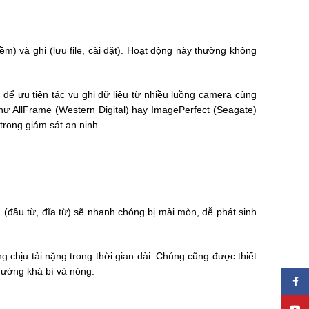
) và ghi (lưu file, cài đặt). Hoạt động này thường không
ể ưu tiên tác vụ ghi dữ liệu từ nhiều luồng camera cùng
ư AllFrame (Western Digital) hay ImagePerfect (Seagate)
 trong giám sát an ninh.
 (đầu từ, đĩa từ) sẽ nhanh chóng bị mài mòn, dễ phát sinh
chịu tải nặng trong thời gian dài. Chúng cũng được thiết
hường khá bí và nóng.
Face