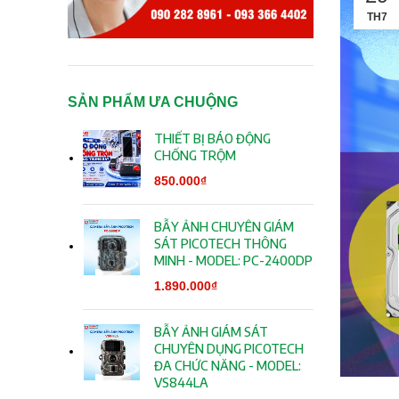
TH7
SẢN PHẨM ƯA CHUỘNG
THIẾT BỊ BÁO ĐỘNG
CHỐNG TRỘM
850.000
₫
BẪY ẢNH CHUYÊN GIÁM
SÁT PICOTECH THÔNG
MINH - MODEL: PC-2400DP
1.890.000
₫
BẪY ẢNH GIÁM SÁT
CHUYÊN DỤNG PICOTECH
ĐA CHỨC NĂNG - MODEL:
VS844LA