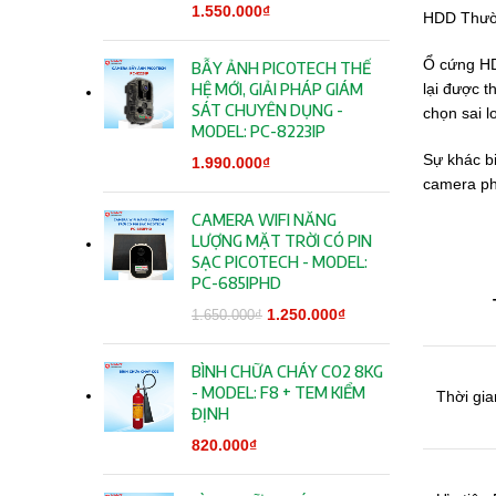
1.550.000
₫
HDD Thườn
Ổ cứng HD
BẪY ẢNH PICOTECH THẾ
lại được t
HỆ MỚI, GIẢI PHÁP GIÁM
SÁT CHUYÊN DỤNG -
chọn sai l
MODEL: PC-8223IP
Sự khác bi
1.990.000
₫
camera phả
CAMERA WIFI NĂNG
LƯỢNG MẶT TRỜI CÓ PIN
SẠC PICOTECH - MODEL:
PC-685IPHD
Giá gốc là:
1.250.000
₫
Giá hiện tại
1.650.000
₫
1.650.000₫.
là:
1.250.000₫.
BÌNH CHỮA CHÁY CO2 8KG
- MODEL: F8 + TEM KIỂM
Thời gia
ĐỊNH
820.000
₫