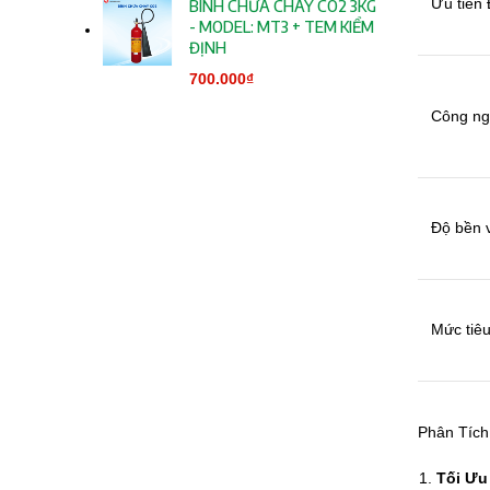
Ưu tiên 
BÌNH CHỮA CHÁY CO2 3KG
- MODEL: MT3 + TEM KIỂM
ĐỊNH
700.000
₫
Công ng
Độ bền v
Mức tiêu
Phân Tích 
Tối Ưu