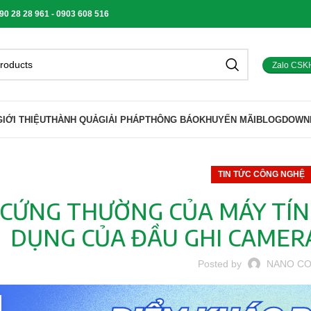
 28 28 961 - 0903 608 516
Zalo CSK
GIỚI THIỆU
THÀNH QUẢ
GIẢI PHÁP
THÔNG BÁO
KHUYẾN MÃI
BLOG
DOWN
TIN TỨC CÔNG NGHỆ
 CỨNG THƯỜNG CỦA MÁY TÍN
DỤNG CỦA ĐẦU GHI CAMERA
Posted by
NANO C