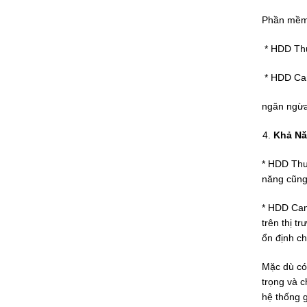
Phần mềm đ
* HDD Thư
* HDD Cam
ngăn ngừa 
Khả Nă
* HDD Thườ
năng cũng 
* HDD Cam
trên thị t
ổn định ch
Mặc dù có 
trọng và c
hệ thống g