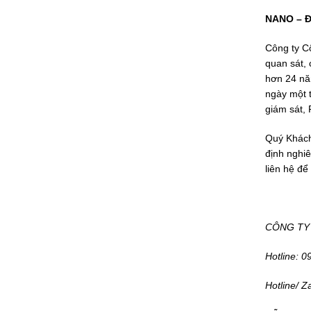
NANO –
Đ
Công ty C
quan sát,
hơn 24 nă
ngày một t
giám sát,
Quý Khách
định nghiê
liên hệ để
CÔNG TY 
Hotline: 
Hotline/ Z