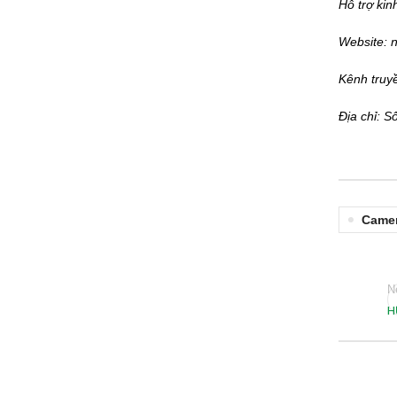
Hỗ trợ kin
Website: 
Kênh truy
Địa chỉ: 
Came
N
H