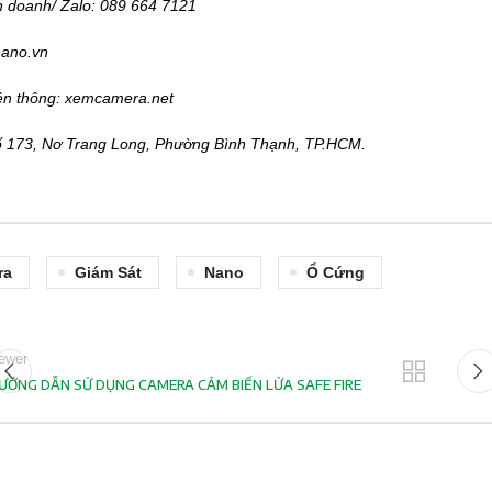
h doanh/ Zalo: 089 664 7121
nano.vn
ền thông: xemcamera.net
Số 173, Nơ Trang Long, Phường Bình Thạnh, TP.HCM.
ra
Giám Sát
Nano
Ổ Cứng
ewer
ƯỚNG DẪN SỬ DỤNG CAMERA CẢM BIẾN LỬA SAFE FIRE