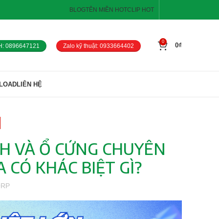
BLOG
TÊN MIỀN HOT
CLIP HOT
0
0
₫
H: 0896647121
Zalo kỹ thuật: 0933664402
LOAD
LIÊN HỆ
H VÀ Ổ CỨNG CHUYÊN
 CÓ KHÁC BIỆT GÌ?
ORP