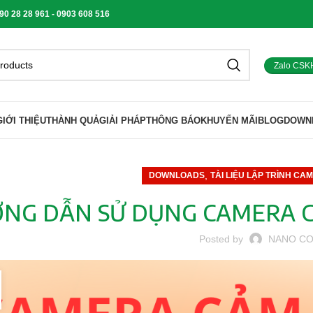
 28 28 961 - 0903 608 516
Zalo CSK
GIỚI THIỆU
THÀNH QUẢ
GIẢI PHÁP
THÔNG BÁO
KHUYẾN MÃI
BLOG
DOWN
,
DOWNLOADS
TÀI LIỆU LẬP TRÌNH CA
NG DẪN SỬ DỤNG CAMERA CẢ
Posted by
NANO C