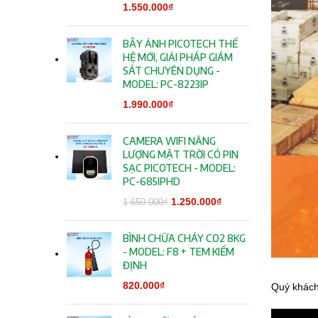
1.550.000
₫
BẪY ẢNH PICOTECH THẾ
HỆ MỚI, GIẢI PHÁP GIÁM
SÁT CHUYÊN DỤNG -
MODEL: PC-8223IP
1.990.000
₫
CAMERA WIFI NĂNG
LƯỢNG MẶT TRỜI CÓ PIN
SẠC PICOTECH - MODEL:
PC-685IPHD
Giá gốc là:
1.250.000
₫
Giá hiện tại
1.650.000
₫
1.650.000₫.
là:
1.250.000₫.
BÌNH CHỮA CHÁY CO2 8KG
- MODEL: F8 + TEM KIỂM
ĐỊNH
820.000
₫
Quý khách