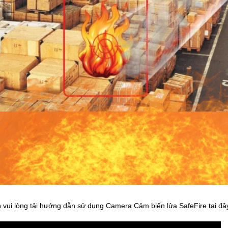
 vui lòng tải hướng dẫn sử dụng Camera Cảm biến lửa SafeFire tại đâ