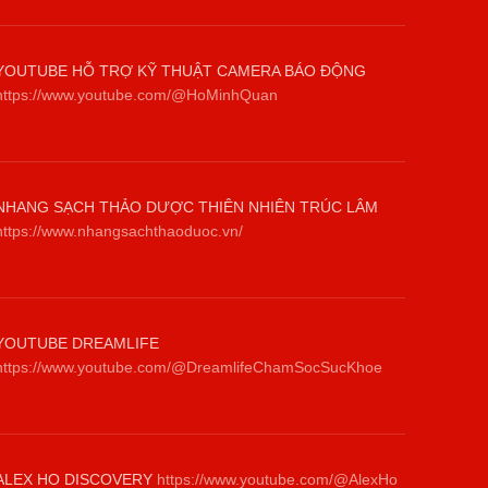
YOUTUBE HỖ TRỢ KỸ THUẬT CAMERA BÁO ĐỘNG
https://www.youtube.com/@HoMinhQuan
NHANG SẠCH THẢO DƯỢC THIÊN NHIÊN TRÚC LÂM
https://www.nhangsachthaoduoc.vn/
YOUTUBE DREAMLIFE
https://www.youtube.com/@DreamlifeChamSocSucKhoe
ALEX HO DISCOVERY
https://www.youtube.com/@AlexHo