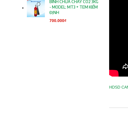
BÌNH CHỮA CHÁY CO2 3KG
- MODEL: MT3 + TEM KIỂM
ĐỊNH
700.000
₫
HDSD CA