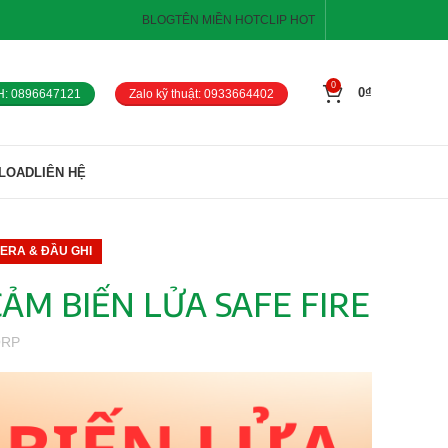
BLOG
TÊN MIỀN HOT
CLIP HOT
0
0
₫
H: 0896647121
Zalo kỹ thuật: 0933664402
LOAD
LIÊN HỆ
MERA & ĐẦU GHI
M BIẾN LỬA SAFE FIRE
ORP