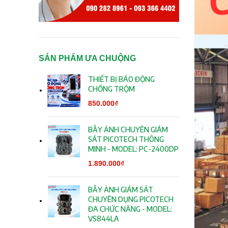
SẢN PHẨM ƯA CHUỘNG
THIẾT BỊ BÁO ĐỘNG
CHỐNG TRỘM
850.000
₫
BẪY ẢNH CHUYÊN GIÁM
SÁT PICOTECH THÔNG
MINH - MODEL: PC-2400DP
1.890.000
₫
BẪY ẢNH GIÁM SÁT
CHUYÊN DỤNG PICOTECH
ĐA CHỨC NĂNG - MODEL:
VS844LA