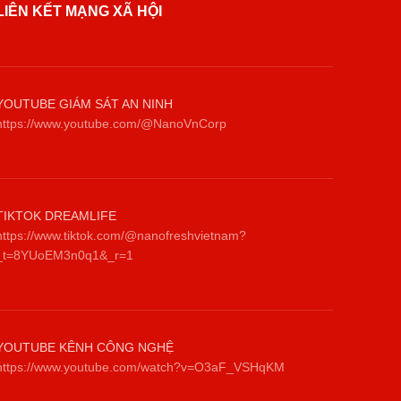
LIÊN KẾT MẠNG XÃ HỘI
YOUTUBE GIÁM SÁT AN NINH
https://www.youtube.com/@NanoVnCorp
TIKTOK DREAMLIFE
https://www.tiktok.com/@nanofreshvietnam?
_t=8YUoEM3n0q1&_r=1
YOUTUBE KÊNH CÔNG NGHỆ
https://www.youtube.com/watch?v=O3aF_VSHqKM