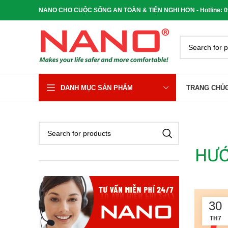
NANO CHO CUỘC SỐNG AN TOÀN & TIỆN NGHI HƠN - Hotline: 090
DANH MỤC SẢN PHẨM
TRANG CHỦ
HƯỚ
30
TH7