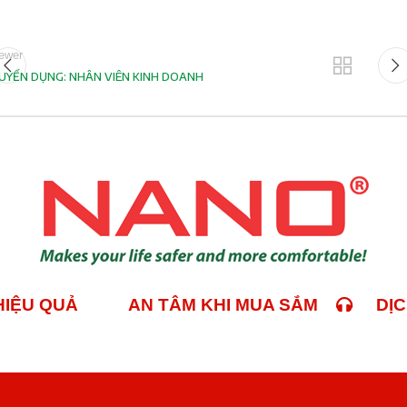
ewer
UYỂN DỤNG: NHÂN VIÊN KINH DOANH
 HIỆU QUẢ
AN TÂM KHI MUA SẮM
DỊCH