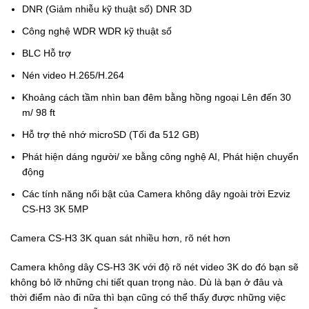
DNR (Giảm nhiễu kỹ thuật số) DNR 3D
Công nghệ WDR WDR kỹ thuật số
BLC Hỗ trợ
Nén video H.265/H.264
Khoảng cách tầm nhìn ban đêm bằng hồng ngoại Lên đến 30
m/ 98 ft
Hỗ trợ thẻ nhớ microSD (Tối đa 512 GB)
Phát hiện dáng người/ xe bằng công nghệ AI, Phát hiện chuyển
động
Các tính năng nổi bật của Camera không dây ngoài trời Ezviz
CS-H3 3K 5MP
Camera CS-H3 3K quan sát nhiều hơn, rõ nét hơn
Camera không dây CS-H3 3K với độ rõ nét video 3K do đó bạn sẽ
không bỏ lỡ những chi tiết quan trọng nào. Dù là bạn ở đâu và
thời điểm nào đi nữa thì bạn cũng có thể thấy được những việc