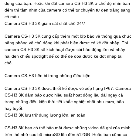
dụng của bạn. Hoặc khi đặt camera CS-H3 3K ở chế độ nhìn ban
đêm thì tầm nhìn của camera có thể tự chuyển từ đen trắng sang
có màu.
Camera CS-H3 3K giám sát chặt chẽ 24/7
Camera CS-H3 3K cung cấp thêm một lớp bảo vệ thông qua chức
năng phòng vệ chủ động khi phát hiện được có kẻ đột nhập. Thì
camera CS-H3 3K sẽ kích hoạt được còi báo động lớn và nháy
hai đèn chiếu spotlight để có thể đe dọa được kẻ đột nhập tại
chổ.
Camera CS-H3 bền bỉ trong những điều kiện
Camera CS-H3 3K được thiết kế được vỏ xếp hạng IP67. Camera
CS-H3 3K đảm bảo được hiệu suất hoạt động lâu dài ngay cả
trong những điều kiện thời tiết khắc nghiệt nhất như mưa, bão
hay tuyết.
CS-H3 3K lưu trữ dung lượng lớn, an toàn
CS-H3 3K bạn có thể bảo mật được những video đã ghi của minh
trên thẻ nhớ cục bộ microSD lên đến 512GB. Hoặc bạn cũng có