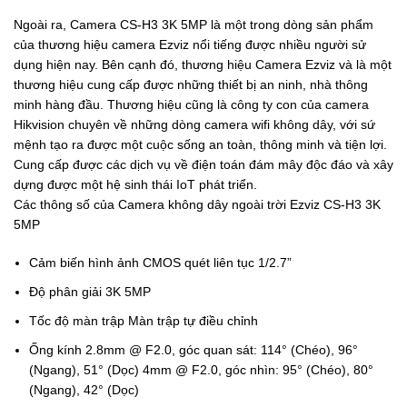
Ngoài ra, Camera CS-H3 3K 5MP là một trong dòng sản phẩm
của thương hiệu camera Ezviz nổi tiếng được nhiều người sử
dụng hiện nay. Bên cạnh đó, thương hiệu Camera Ezviz và là một
thương hiệu cung cấp được những thiết bị an ninh, nhà thông
minh hàng đầu. Thương hiệu cũng là công ty con của camera
Hikvision chuyên về những dòng camera wifi không dây, với sứ
mệnh tạo ra được một cuộc sống an toàn, thông minh và tiện lợi.
Cung cấp được các dịch vụ về điện toán đám mây độc đáo và xây
dựng được một hệ sinh thái IoT phát triển.
Các thông số của Camera không dây ngoài trời Ezviz CS-H3 3K
5MP
Cảm biến hình ảnh CMOS quét liên tục 1/2.7”
Độ phân giải 3K 5MP
Tốc độ màn trập Màn trập tự điều chỉnh
Ống kính 2.8mm @ F2.0, góc quan sát: 114° (Chéo), 96°
(Ngang), 51° (Dọc) 4mm @ F2.0, góc nhìn: 95° (Chéo), 80°
(Ngang), 42° (Dọc)