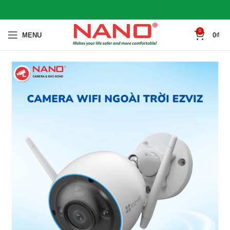
0
MENU
0
₫