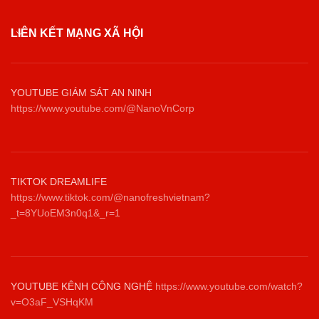
LIÊN KẾT MẠNG XÃ HỘI
YOUTUBE GIÁM SÁT AN NINH
https://www.youtube.com/@NanoVnCorp
TIKTOK DREAMLIFE
https://www.tiktok.com/@nanofreshvietnam?
_t=8YUoEM3n0q1&_r=1
YOUTUBE KÊNH CÔNG NGHỆ
https://www.youtube.com/watch?
v=O3aF_VSHqKM