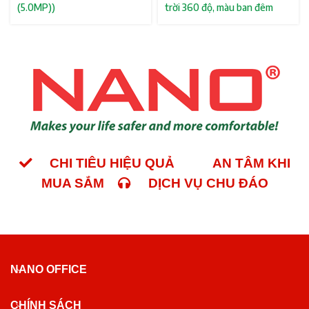
(5.0MP))
trời 360 độ, màu ban đêm
CHI TIÊU HIỆU QUẢ
AN TÂM KHI
MUA SẮM
DỊCH VỤ CHU ĐÁO
NANO OFFICE
CHÍNH SÁCH