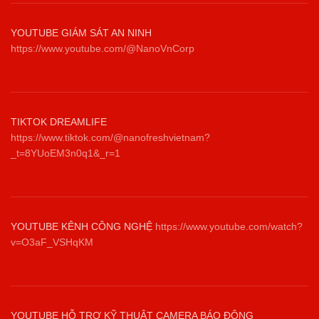
YOUTUBE GIÁM SÁT AN NINH
https://www.youtube.com/@NanoVnCorp
TIKTOK DREAMLIFE
https://www.tiktok.com/@nanofreshvietnam?
_t=8YUoEM3n0q1&_r=1
YOUTUBE KÊNH CÔNG NGHỆ
https://www.youtube.com/watch?
v=O3aF_VSHqKM
YOUTUBE HỖ TRỢ KỸ THUẬT CAMERA BÁO ĐỘNG