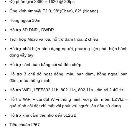
Độ phân giải 2880 × 1620 @ 30fps
Ống kính 4mm@ F2.0, 98°(Chéo), 82° (Ngang)
Hồng ngoại 30m
Hỗ trợ 3D DNR , DWDR
Tích hợp Micro và loa, hỗ trợ đàm thoại 2 chiều
Hỗ trợ phát hiện hình dạng người, phương tiện phát hiện hành
động vẫy tay
Hỗ trợ cảnh báo bằng còi và đèn chớp
Hỗ trợ 3 chế độ hoạt động: màu ban đêm, hồng ngoại ban
đêm, màu thông minh
Hỗ trợ WiFi , IEEE802.11b, 802.11g, 802.11n , tần số 2.4GHz
Hỗ trợ WiFi + cài đặt WiFi thông minh với phần mềm EZVIZ –
quá trình cài đặt chỉ mất vài phút với người lần đầu sử dụng
Hỗ trợ khe cắm thẻ nhớ đến 512GB
Tiêu chuẩn IP67