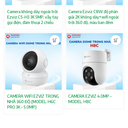
Camera không dây ngoài trời
Camera Ezviz C8W độ phân
Ezviz CS-H3 3K 5MP, vẫy tay
giải 2K không dây+wifi ngoài
gọi điện, đàm thoại 2 chiều
trời 360 độ, màu ban đêm
CAMERA WIFI EZVIZ TRONG
CAMERA EZVIZ 4.0MP –
NHÀ 360 ĐỘ (MODEL: H6C
MODEL: H8C
PRO 3K – 5.0MP)