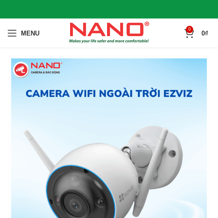
0
MENU
0
₫