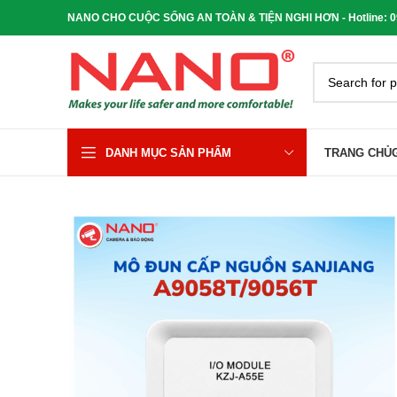
NANO CHO CUỘC SỐNG AN TOÀN & TIỆN NGHI HƠN - Hotline: 090
DANH MỤC SẢN PHẨM
TRANG CHỦ