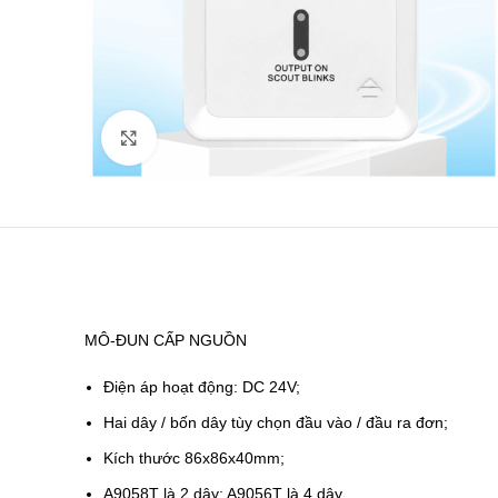
Click to enlarge
MÔ-ĐUN CẤP NGUỒN
Điện áp hoạt động: DC 24V;
Hai dây / bốn dây tùy chọn đầu vào / đầu ra đơn;
Kích thước 86x86x40mm;
A9058T là 2 dây; A9056T là 4 dây