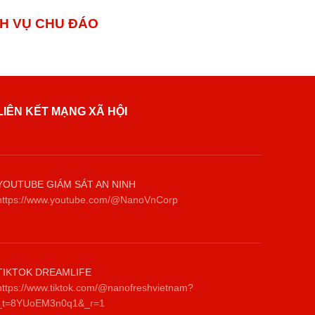
 VỤ CHU ĐÁO
LIÊN KẾT MẠNG XÃ HỘI
YOUTUBE GIÁM SÁT AN NINH
https://www.youtube.com/@NanoVnCorp
TIKTOK DREAMLIFE
https://www.tiktok.com/@nanofreshvietnam?
_t=8YUoEM3n0q1&_r=1