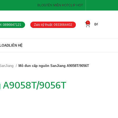
BLOG
TÊN MIỀN HOT
CLIP HOT
0
0
₫
H: 0896647121
Zalo kỹ thuật: 0933664402
LOAD
LIÊN HỆ
 SanJiang
Mô đun cấp nguồn SanJiang A9058T/9056T
ng A9058T/9056T