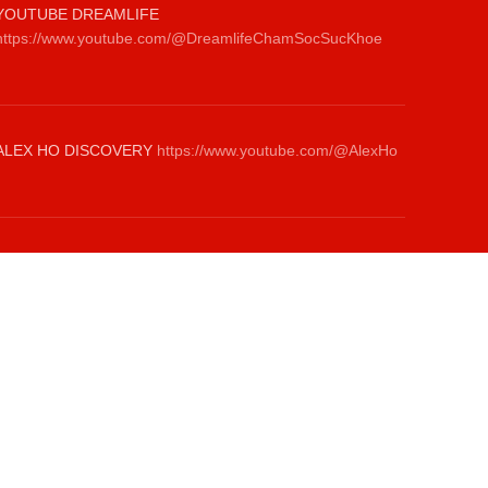
YOUTUBE DREAMLIFE
https://www.youtube.com/@DreamlifeChamSocSucKhoe
ALEX HO DISCOVERY
https://www.youtube.com/@AlexHo
TIKTOK NANOCCTV.ALRM
https://www.tiktok.com/@giamsatanninh.com