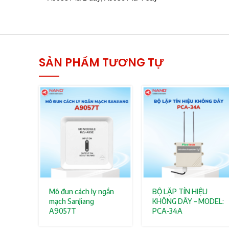
SẢN PHẨM TƯƠNG TỰ
Mô đun cách ly ngắn
BỘ LẶP TÍN HIỆU
mạch SanJiang
KHÔNG DÂY – MODEL:
A9057T
PCA-34A