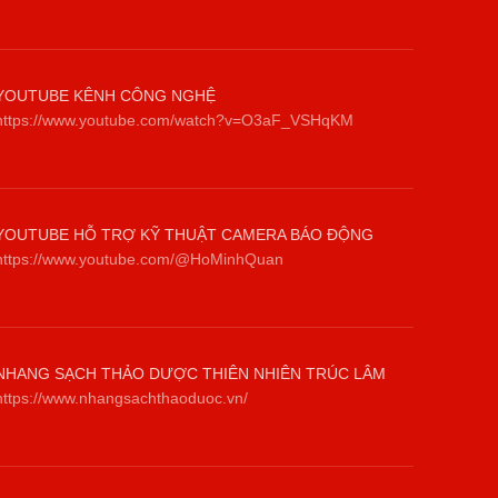
YOUTUBE KÊNH CÔNG NGHỆ
https://www.youtube.com/watch?v=O3aF_VSHqKM
YOUTUBE HỖ TRỢ KỸ THUẬT CAMERA BÁO ĐỘNG
https://www.youtube.com/@HoMinhQuan
NHANG SẠCH THẢO DƯỢC THIÊN NHIÊN TRÚC LÂM
https://www.nhangsachthaoduoc.vn/