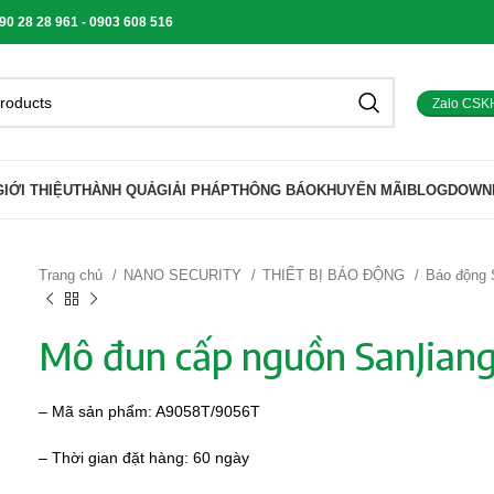
 28 28 961 - 0903 608 516
Zalo CSK
GIỚI THIỆU
THÀNH QUẢ
GIẢI PHÁP
THÔNG BÁO
KHUYẾN MÃI
BLOG
DOWN
Trang chủ
NANO SECURITY
THIẾT BỊ BÁO ĐỘNG
Báo động
Mô đun cấp nguồn SanJia
– Mã sản phẩm: A9058T/9056T
– Thời gian đặt hàng: 60 ngày