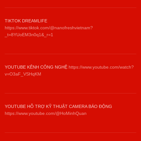
TIKTOK DREAMLIFE
https://www.tiktok.com/@nanofreshvietnam?
_t=8YUoEM3n0q1&_r=1
YOUTUBE KÊNH CÔNG NGHỆ
https://www.youtube.com/watch?
v=O3aF_VSHqKM
YOUTUBE HỖ TRỢ KỸ THUẬT CAMERA BÁO ĐỘNG
https://www.youtube.com/@HoMinhQuan