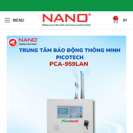
0
MENU
0
₫