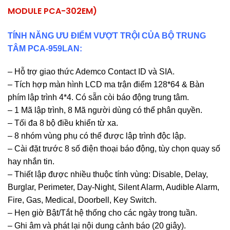
MODULE PCA-302EM)
TÍNH NĂNG ƯU ĐIỂM VƯỢT TRỘI CỦA BỘ TRUNG
TÂM PCA-959LAN:
– Hỗ trợ giao thức Ademco Contact ID và SIA.
– Tích hợp màn hình LCD ma trận điểm 128*64 & Bàn
phím lập trình 4*4. Có sẵn còi báo động trung tâm.
– 1 Mã lập trình, 8 Mã người dùng có thể phân quyền.
– Tối đa 8 bộ điều khiển từ xa.
– 8 nhóm vùng phụ có thể được lập trình độc lập.
– Cài đặt trước 8 số điện thoại báo động, tùy chọn quay số
hay nhắn tin.
– Thiết lập được nhiều thuộc tính vùng: Disable, Delay,
Burglar, Perimeter, Day-Night, Silent Alarm, Audible Alarm,
Fire, Gas, Medical, Doorbell, Key Switch.
– Hẹn giờ Bật/Tắt hệ thống cho các ngày trong tuần.
– Ghi âm và phát lại nội dung cảnh báo (20 giây).