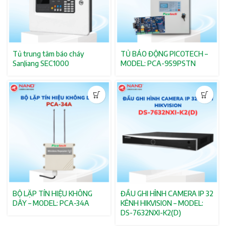
Tủ trung tâm báo cháy
TỦ BÁO ĐỘNG PICOTECH –
SanJiang SEC1000
MODEL: PCA-959PSTN
BỘ LẶP TÍN HIỆU KHÔNG
ĐẦU GHI HÌNH CAMERA IP 32
DÂY – MODEL: PCA-34A
KÊNH HIKVISION – MODEL:
DS-7632NXI-K2(D)