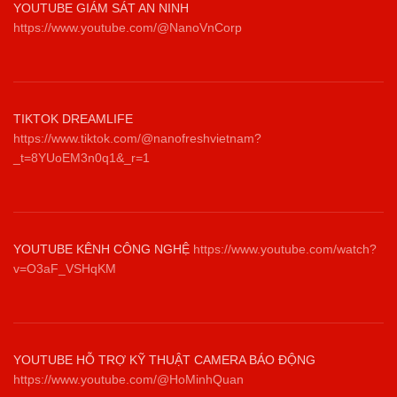
YOUTUBE GIÁM SÁT AN NINH
https://www.youtube.com/@NanoVnCorp
TIKTOK DREAMLIFE
https://www.tiktok.com/@nanofreshvietnam?
_t=8YUoEM3n0q1&_r=1
YOUTUBE KÊNH CÔNG NGHỆ
https://www.youtube.com/watch?
v=O3aF_VSHqKM
YOUTUBE HỖ TRỢ KỸ THUẬT CAMERA BÁO ĐỘNG
https://www.youtube.com/@HoMinhQuan