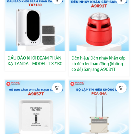
ĐẦU BÁO KHÓI BEAM PHẢN
Đèn hiệu/ Đèn nháy khẩn cấp
XẠ TANDA – MODEL: TX7130
có đèn led báo động (không
có đế) SanJiang A9091T