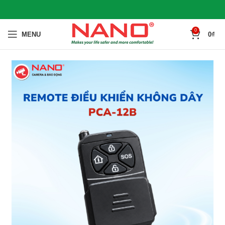
0
MENU
0
₫