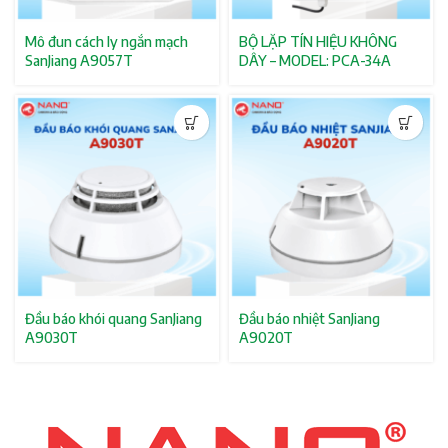
Mô đun cách ly ngắn mạch
BỘ LẶP TÍN HIỆU KHÔNG
SanJiang A9057T
DÂY – MODEL: PCA-34A
Đầu báo khói quang SanJiang
Đầu báo nhiệt SanJiang
A9030T
A9020T