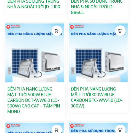
ĐÈN PHA SỬ DỤNG TRONG
ĐÈN PHA SỬ DỤNG TRONG
NHÀ & NGOÀI TRỜI JD-T100
NHÀ & NGOÀI TRỜI JD-
8860L
ĐÈN PHA NĂNG LƯỢNG
ĐÈN PHA NĂNG LƯỢNG
MẶT TRỜI 500W BLUE
MẶT TRỜI 300W BLUE
CARBON BCT-WW6.0 (LD-
CARBON BTC-WW4.0 (LD-
500W) CAO CẤP – TẤM PIN
300W)
MONO