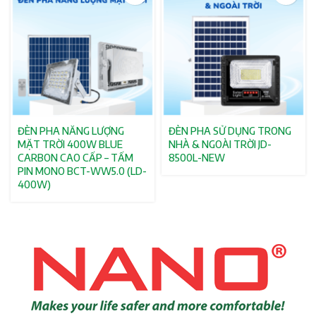
ĐÈN PHA NĂNG LƯỢNG
ĐÈN PHA SỬ DỤNG TRONG
MẶT TRỜI 400W BLUE
NHÀ & NGOÀI TRỜI JD-
CARBON CAO CẤP – TẤM
8500L-NEW
PIN MONO BCT-WW5.0 (LD-
400W)