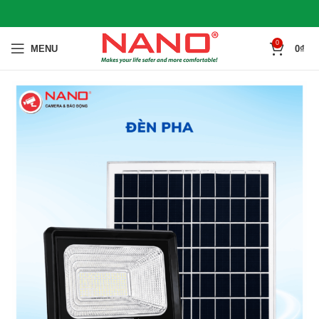
0
MENU
0
₫