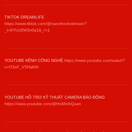
TIKTOK DREAMLIFE
https://www.tiktok.com/@nanofreshvietnam?
_t=8YUoEM3n0q1&_r=1
YOUTUBE KÊNH CÔNG NGHỆ
https://www.youtube.com/watch?
v=O3aF_VSHqKM
YOUTUBE HỖ TRỢ KỸ THUẬT CAMERA BÁO ĐỘNG
https://www.youtube.com/@HoMinhQuan