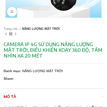
Click to enlarge
Trang chủ
NĂNG LƯỢNG MẶT TRỜI
CAMERA IP 4G SỬ DỤNG NĂNG LƯỢNG
MẶT TRỜI, ĐIỀU KHIỂN XOAY 360 ĐỘ, TẦM
NHÌN XA 20 MÉT
Danh mục:
NĂNG LƯỢNG MẶT TRỜI
Share:
MÔ TẢ