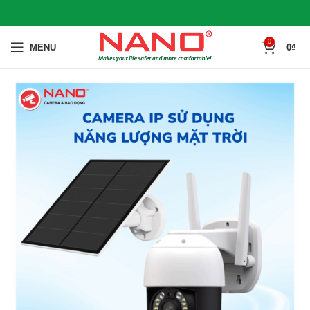
0
MENU
0
₫