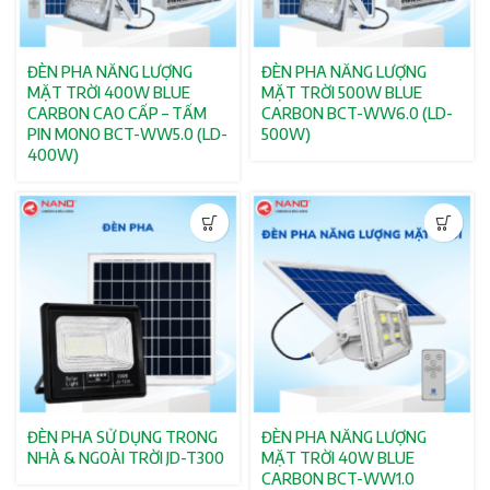
ĐÈN PHA NĂNG LƯỢNG
ĐÈN PHA NĂNG LƯỢNG
MẶT TRỜI 400W BLUE
MẶT TRỜI 500W BLUE
CARBON CAO CẤP – TẤM
CARBON BCT-WW6.0 (LD-
PIN MONO BCT-WW5.0 (LD-
500W)
400W)
ĐÈN PHA SỬ DỤNG TRONG
ĐÈN PHA NĂNG LƯỢNG
NHÀ & NGOÀI TRỜI JD-T300
MẶT TRỜI 40W BLUE
CARBON BCT-WW1.0