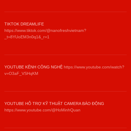
TIKTOK DREAMLIFE
https://www.tiktok.com/@nanofreshvietnam?
_t=8YUoEM3n0q1&_r=1
YOUTUBE KÊNH CÔNG NGHỆ
https://www.youtube.com/watch?
v=O3aF_VSHqKM
YOUTUBE HỖ TRỢ KỸ THUẬT CAMERA BÁO ĐỘNG
https://www.youtube.com/@HoMinhQuan