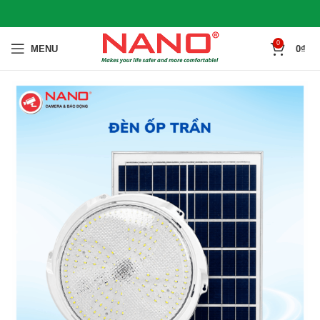
0
MENU
0
₫