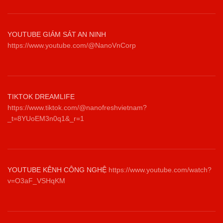
YOUTUBE GIÁM SÁT AN NINH
https://www.youtube.com/@NanoVnCorp
TIKTOK DREAMLIFE
https://www.tiktok.com/@nanofreshvietnam?
_t=8YUoEM3n0q1&_r=1
YOUTUBE KÊNH CÔNG NGHỆ
https://www.youtube.com/watch?
v=O3aF_VSHqKM