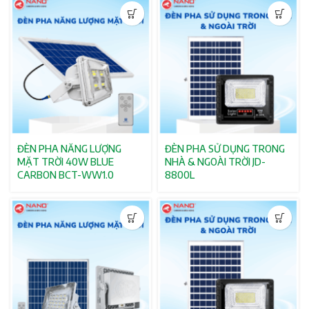
ĐÈN PHA NĂNG LƯỢNG
ĐÈN PHA SỬ DỤNG TRONG
MẶT TRỜI 40W BLUE
NHÀ & NGOÀI TRỜI JD-
CARBON BCT-WW1.0
8800L