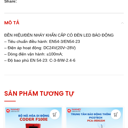
Share:
MÔ TẢ
ĐỀN HIỆU/ĐÈN NHÁY KHẨN CẤP CÓ ĐÈN LED BÁO ĐỘNG
– Tiêu chuẩn điều hành: EN54-3/EN54-23
– Điện áp hoạt động: DC24V(20V~28V)
– Dòng điện vận hành: ≤100mA;
– Độ bao phủ EN 54-23: C-3-8/W-2.4-6
SẢN PHẨM TƯƠNG TỰ