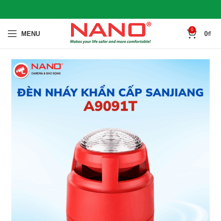
0
MENU
0
₫