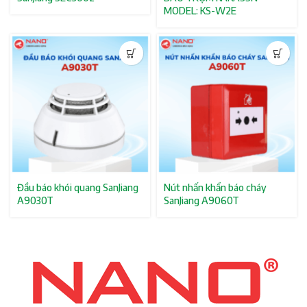
MODEL: KS-W2E
Đầu báo khói quang SanJiang
Nút nhấn khẩn báo cháy
A9030T
SanJiang A9060T