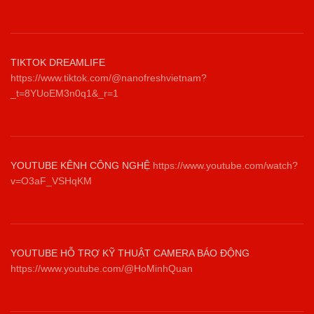
TIKTOK DREAMLIFE
https://www.tiktok.com/@nanofreshvietnam?
_t=8YUoEM3n0q1&_r=1
YOUTUBE KÊNH CÔNG NGHỆ
https://www.youtube.com/watch?
v=O3aF_VSHqKM
YOUTUBE HỖ TRỢ KỸ THUẬT CAMERA BÁO ĐỘNG
https://www.youtube.com/@HoMinhQuan