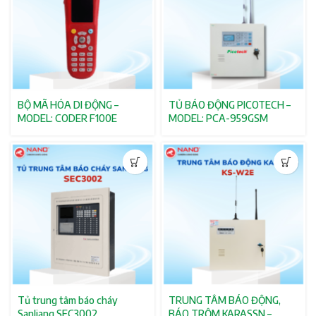
BỘ MÃ HÓA DI ĐỘNG –
TỦ BÁO ĐỘNG PICOTECH –
MODEL: CODER F100E
MODEL: PCA-959GSM
Tủ trung tâm báo cháy
TRUNG TÂM BÁO ĐỘNG,
SanJiang SEC3002
BÁO TRỘM KARASSN –