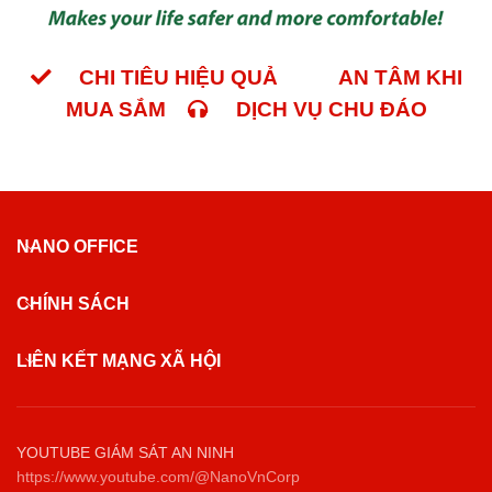
CHI TIÊU HIỆU QUẢ
AN TÂM KHI
MUA SẮM
DỊCH VỤ CHU ĐÁO
NANO OFFICE
CHÍNH SÁCH
LIÊN KẾT MẠNG XÃ HỘI
YOUTUBE GIÁM SÁT AN NINH
https://www.youtube.com/@NanoVnCorp