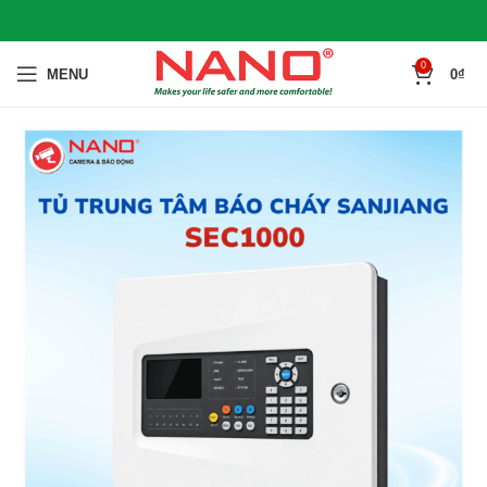
0
MENU
0
₫