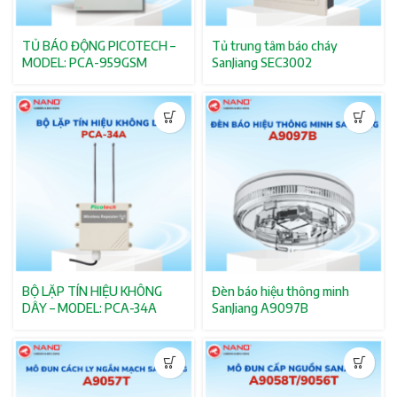
TỦ BÁO ĐỘNG PICOTECH –
Tủ trung tâm báo cháy
MODEL: PCA-959GSM
SanJiang SEC3002
BỘ LẶP TÍN HIỆU KHÔNG
Đèn báo hiệu thông minh
DÂY – MODEL: PCA-34A
SanJiang A9097B