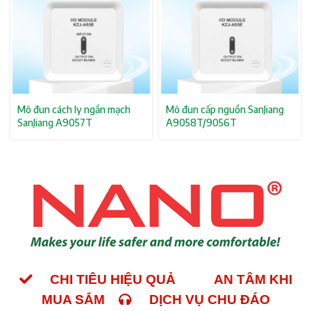
Mô đun cách ly ngắn mạch
Mô đun cấp nguồn SanJiang
SanJiang A9057T
A9058T/9056T
CHI TIÊU HIỆU QUẢ
AN TÂM KHI
MUA SẮM
DỊCH VỤ CHU ĐÁO