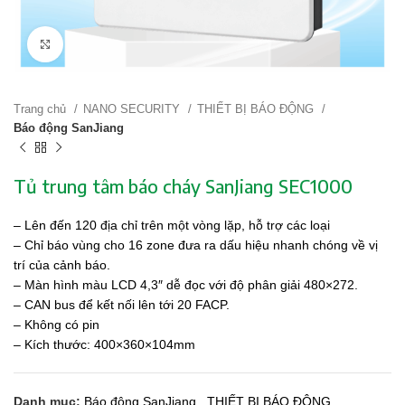
Click to enlarge
Trang chủ
NANO SECURITY
THIẾT BỊ BÁO ĐỘNG
Báo động SanJiang
Tủ trung tâm báo cháy SanJiang SEC1000
– Lên đến 120 địa chỉ trên một vòng lặp, hỗ trợ các loại
– Chỉ báo vùng cho 16 zone đưa ra dấu hiệu nhanh chóng về vị
trí của cảnh báo.
– Màn hình màu LCD 4,3″ dễ đọc với độ phân giải 480×272.
– CAN bus để kết nối lên tới 20 FACP.
– Không có pin
– Kích thước: 400×360×104mm
Danh mục:
Báo động SanJiang
,
THIẾT BỊ BÁO ĐỘNG