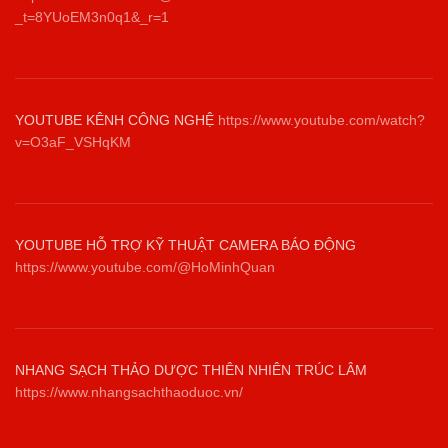
_t=8YUoEM3n0q1&_r=1
YOUTUBE KÊNH CÔNG NGHỆ
https://www.youtube.com/watch?
v=O3aF_VSHqKM
YOUTUBE HỖ TRỢ KỸ THUẬT CAMERA BÁO ĐỘNG
https://www.youtube.com/@HoMinhQuan
NHANG SẠCH THẢO DƯỢC THIÊN NHIÊN TRÚC LÂM
https://www.nhangsachthaoduoc.vn/