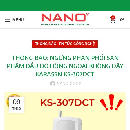
0
MENU
0
₫
,
THÔNG BÁO
TIN TỨC CÔNG NGHỆ
THÔNG BÁO: NGỪNG PHÂN PHỐI SẢN
PHẨM ĐẦU DÒ HỒNG NGOẠI KHÔNG DÂY
KARASSN KS-307DCT
NANO CORP
09
TH12