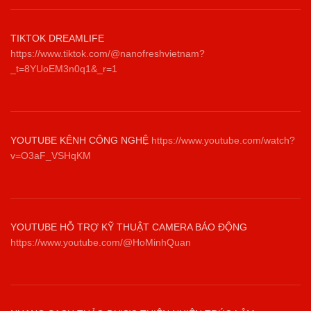
TIKTOK DREAMLIFE
https://www.tiktok.com/@nanofreshvietnam?
_t=8YUoEM3n0q1&_r=1
YOUTUBE KÊNH CÔNG NGHỆ
https://www.youtube.com/watch?
v=O3aF_VSHqKM
YOUTUBE HỖ TRỢ KỸ THUẬT CAMERA BÁO ĐỘNG
https://www.youtube.com/@HoMinhQuan