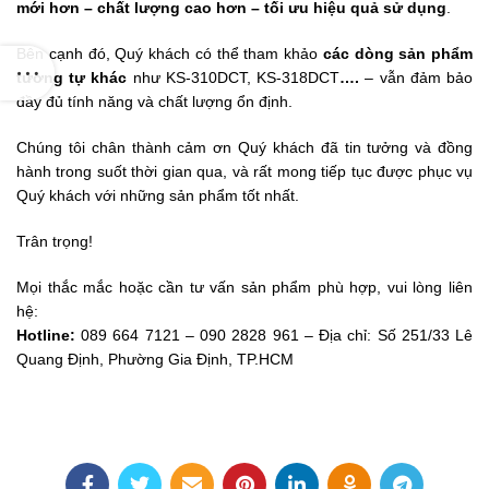
mới hơn – chất lượng cao hơn – tối ưu hiệu quả sử dụng
.
Bên cạnh đó, Quý khách có thể tham khảo
các dòng sản phẩm
tương tự khác
như KS-310DCT, KS-318DCT
….
– vẫn đảm bảo
đầy đủ tính năng và chất lượng ổn định.
Chúng tôi chân thành cảm ơn Quý khách đã tin tưởng và đồng
hành trong suốt thời gian qua, và rất mong tiếp tục được phục vụ
iện tại
Quý khách với những sản phẩm tốt nhất.
Trân trọng!
0.000₫.
Mọi thắc mắc hoặc cần tư vấn sản phẩm phù hợp, vui lòng liên
hệ:
Hotline:
089 664 7121 – 090 2828 961 – Địa chỉ: Số 251/33 Lê
Quang Định, Phường Gia Định, TP.HCM