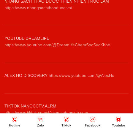
NHANG SẠCH THẢO DƯỢC THIÊN NHIÊN TRÚC LÂM
https://www.nhangsachthaoduoc.vn/
YOUTUBE DREAMLIFE
https://www.youtube.com/@DreamlifeChamSocSucKhoe
ALEX HO DISCOVERY
https://www.youtube.com/@AlexHo
TIKTOK NANOCCTV.ALRM
https://www.tiktok.com/@giamsatanninh.com
Hotline
Zalo
Tiktok
Facebook
Youtube