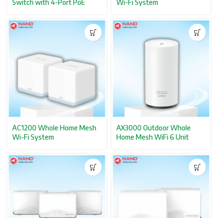
Switch with 4-Port PoE
Wi-Fi System
iện tại
0.000₫.
AC1200 Whole Home Mesh
AX3000 Outdoor Whole
Wi-Fi System
Home Mesh WiFi 6 Unit