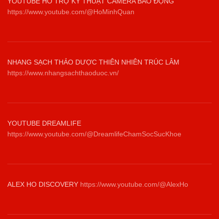
YOUTUBE HỖ TRỢ KỸ THUẬT CAMERA BÁO ĐỘNG
https://www.youtube.com/@HoMinhQuan
NHANG SẠCH THẢO DƯỢC THIÊN NHIÊN TRÚC LÂM
https://www.nhangsachthaoduoc.vn/
YOUTUBE DREAMLIFE
https://www.youtube.com/@DreamlifeChamSocSucKhoe
ALEX HO DISCOVERY
https://www.youtube.com/@AlexHo