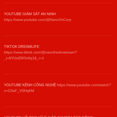
YOUTUBE GIÁM SÁT AN NINH
https://www.youtube.com/@NanoVnCorp
TIKTOK DREAMLIFE
https://www.tiktok.com/@nanofreshvietnam?
_t=8YUoEM3n0q1&_r=1
YOUTUBE KÊNH CÔNG NGHỆ
https://www.youtube.com/watch?
v=O3aF_VSHqKM