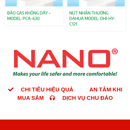
BÁO GAS KHÔNG DÂY –
NÚT NHẤN THƯỜNG
MODEL: PCA-630
DAHUA MODEL: DHI-HY-
C121
CHI TIÊU HIỆU QUẢ
AN TÂM KHI
MUA SẮM
DỊCH VỤ CHU ĐÁO