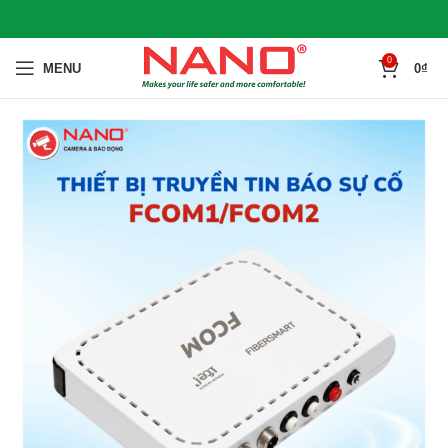
0
MENU
0
₫