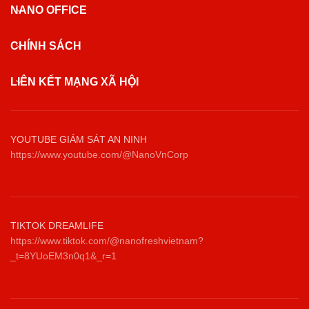
NANO OFFICE
CHÍNH SÁCH
LIÊN KẾT MẠNG XÃ HỘI
YOUTUBE GIÁM SÁT AN NINH
https://www.youtube.com/@NanoVnCorp
TIKTOK DREAMLIFE
https://www.tiktok.com/@nanofreshvietnam?
_t=8YUoEM3n0q1&_r=1