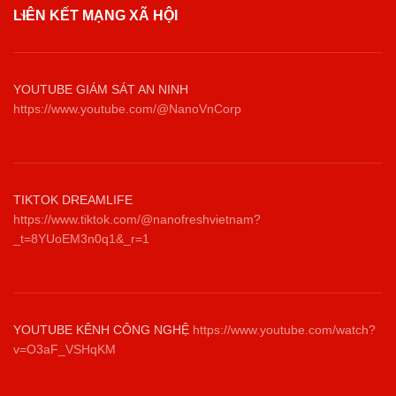
LIÊN KẾT MẠNG XÃ HỘI
YOUTUBE GIÁM SÁT AN NINH
https://www.youtube.com/@NanoVnCorp
TIKTOK DREAMLIFE
https://www.tiktok.com/@nanofreshvietnam?
_t=8YUoEM3n0q1&_r=1
YOUTUBE KÊNH CÔNG NGHỆ
https://www.youtube.com/watch?
v=O3aF_VSHqKM