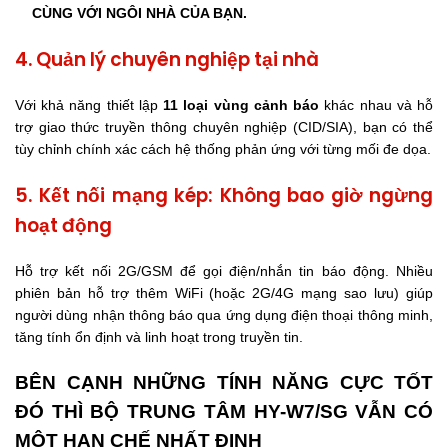
CÙNG VỚI NGÔI NHÀ CỦA BẠN.
4. Quản lý chuyên nghiệp tại nhà
Với khả năng thiết lập
11 loại vùng cảnh báo
khác nhau và hỗ
trợ giao thức truyền thông chuyên nghiệp (CID/SIA), bạn có thể
tùy chỉnh chính xác cách hệ thống phản ứng với từng mối đe dọa.
5. Kết nối mạng kép: Không bao giờ ngừng
hoạt động
Hỗ trợ kết nối 2G/GSM để gọi điện/nhắn tin báo động. Nhiều
phiên bản hỗ trợ thêm WiFi (hoặc 2G/4G mạng sao lưu) giúp
người dùng nhận thông báo qua ứng dụng điện thoại thông minh,
tăng tính ổn định và linh hoạt trong truyền tin.
BÊN CẠNH NHỮNG TÍNH NĂNG CỰC TỐT
ĐÓ THÌ BỘ TRUNG TÂM HY-W7/SG VẪN CÓ
MỘT HẠN CHẾ NHẤT ĐỊNH