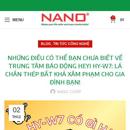
0
MENU
0
₫
,
BLOG
TIN TỨC CÔNG NGHỆ
NHỮNG ĐIỀU CÓ THỂ BẠN CHƯA BIẾT VỀ
TRUNG TÂM BÁO ĐỘNG HEYI HY-W7: LÁ
CHẮN THÉP BẤT KHẢ XÂM PHẠM CHO GIA
ĐÌNH BẠN!
NANO CORP
02
TH12