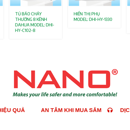
TỦ BÁO CHÁY
HIỂN THỊ PHỤ
THƯỜNG 8 KÊNH
MODEL: DHI-HY-1330
DAHUA MODEL: DHI-
HY-C102-8
 HIỆU QUẢ
AN TÂM KHI MUA SẮM
DỊCH