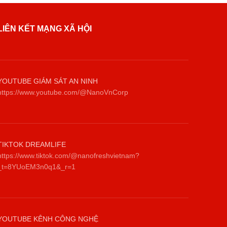
LIÊN KẾT MẠNG XÃ HỘI
YOUTUBE GIÁM SÁT AN NINH
https://www.youtube.com/@NanoVnCorp
TIKTOK DREAMLIFE
https://www.tiktok.com/@nanofreshvietnam?
_t=8YUoEM3n0q1&_r=1
YOUTUBE KÊNH CÔNG NGHỆ