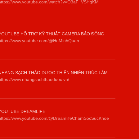
https://www.youtube.com/watch?v=O3aF_VSHqKM
YOUTUBE HỖ TRỢ KỸ THUẬT CAMERA BÁO ĐỘNG
https://www.youtube.com/@HoMinhQuan
NHANG SẠCH THẢO DƯỢC THIÊN NHIÊN TRÚC LÂM
https://www.nhangsachthaoduoc.vn/
YOUTUBE DREAMLIFE
https://www.youtube.com/@DreamlifeChamSocSucKhoe