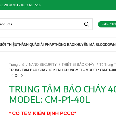
 28 28 961 - 0903 608 516
Zalo CSK
GIỚI THIỆU
THÀNH QUẢ
GIẢI PHÁP
THÔNG BÁO
KHUYẾN MÃI
BLOG
DOWN
Trang chủ
NANO SECURITY
THIẾT BỊ BÁO CHÁY
Tủ Trung 
TRUNG TÂM BÁO CHÁY 40 KÊNH CHUNGMEI – MODEL: CM-P1-40
TRUNG TÂM BÁO CHÁY 4
MODEL: CM-P1-40L
* CÓ TEM KIỂM ĐỊNH PCCC*