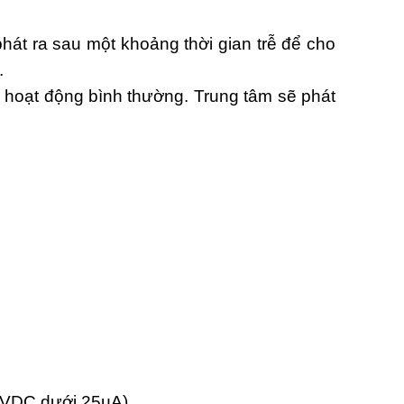
át ra sau một khoảng thời gian trễ để cho
.
y hoạt động bình thường. Trung tâm sẽ phát
24VDC dưới 25µA)