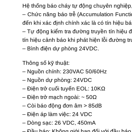
Hệ thống báo cháy tự động chuyên nghiệp,
– Chức năng báo trễ (Accumulation Functi
đến khi xác định chính xác là có tín hiệu b
– Tự động kiểm tra đường truyền tín hiệu 
tín hiệu cảnh báo khi phát hiện lỗi đường t
– Bình điện dự phòng 24VDC.
Thông số kỹ thuật:
– Nguồn chính: 230VAC 50/60Hz
– Nguồn dự phòng: 24VDC
– Điện trở cuối tuyến EOL: 10KΩ
– Điện trở mạch ngoài: ~ 50Ω
– Còi báo động đơn âm > 85dB
– Điện áp làm việc: 24 VDC
– Dòng sạc: 26 VDC, 450mA
– Đầu báo: Không giới hạn đối với đầu bá