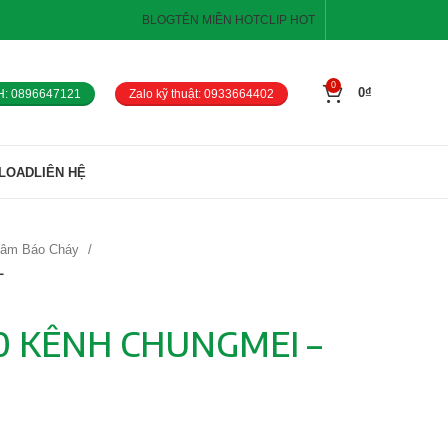
BLOG
TÊN MIỀN HOT
CLIP HOT
0
0
₫
H: 0896647121
Zalo kỹ thuật: 0933664402
LOAD
LIÊN HỆ
Tâm Báo Cháy
L
0 KÊNH CHUNGMEI –