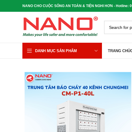
NANO CHO CUỘC SỐNG AN TOÀN & TIỆN NGHI HƠN - Hotline: 090
DANH MỤC SẢN PHẨM
TRANG CHỦ