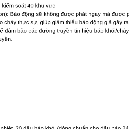
 kiểm soát 40 khu vực
on): Báo động sẽ không được phát ngay mà được ph
áo cháy thực sự, giúp giảm thiểu báo động giả gây ra
để đảm bảo các đường truyền tín hiệu báo khói/chá
ruyền.
o nhiệt, 20 đầu báo khói (dòng chuẩn cho đầu báo 