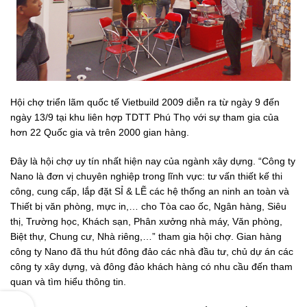
Hội chợ triển lãm quốc tế Vietbuild 2009 diễn ra từ ngày 9 đến
ngày 13/9 tại khu liên hợp TDTT Phú Thọ với sự tham gia của
iện tại
hơn 22 Quốc gia và trên 2000 gian hàng.
0.000₫.
Đây là hội chợ uy tín nhất hiện nay của ngành xây dựng. “Công ty
Nano là đơn vị chuyên nghiệp trong lĩnh vực: tư vấn thiết kế thi
công, cung cấp, lắp đặt SỈ & LẼ các hệ thống an ninh an toàn và
Thiết bị văn phòng, mực in,… cho Tòa cao ốc, Ngân hàng, Siêu
thị, Trường học, Khách sạn, Phân xưởng nhà máy, Văn phòng,
Biệt thự, Chung cư, Nhà riêng,…” tham gia hội chợ. Gian hàng
công ty Nano đã thu hút đông đảo các nhà đầu tư, chủ dự án các
công ty xây dựng, và đông đảo khách hàng có nhu cầu đến tham
quan và tìm hiểu thông tin.