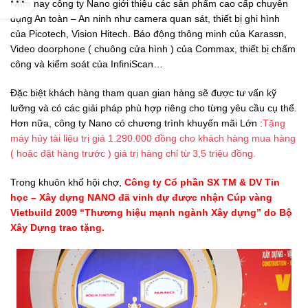
Năm nay công ty Nano giới thiệu các sản phẩm cao cấp chuyên
dụng An toàn – An ninh như camera quan sát, thiết bị ghi hình
của Picotech, Vision Hitech. Báo động thông minh của Karassn,
Video doorphone ( chuông cửa hình ) của Commax, thiết bị chấm
công và kiểm soát của InfiniScan…
Đặc biệt khách hàng tham quan gian hàng sẽ được tư vấn kỹ
lưỡng và có các giải pháp phù hợp riêng cho từng yêu cầu cụ thể.
Hơn nữa, công ty Nano có chương trình khuyến mãi Lớn :
Tặng
máy hủy tài liệu trị giá 1.290.000 đồng cho khách hàng mua hàng
( hoặc đặt hàng trước ) giá trị hàng chỉ từ 3,5 triệu đồng.
Trong khuôn khổ hội chợ,
Công ty Cổ phần SX TM & DV Tin
học – Xây dựng NANO đã vinh dự được nhận Cúp vàng
Vietbuild 2009 “Thương hiệu mạnh ngành Xây dựng” do Bộ
Xây Dựng trao tặng.