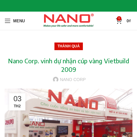
0
MENU
0
₫
THÀNH QUẢ
Nano Corp. vinh dự nhận cúp vàng Vietbuild
2009
NANO CORP
03
TH2