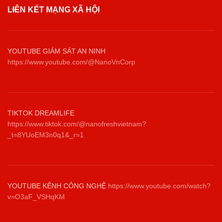
LIÊN KẾT MẠNG XÃ HỘI
YOUTUBE GIÁM SÁT AN NINH
https://www.youtube.com/@NanoVnCorp
TIKTOK DREAMLIFE
https://www.tiktok.com/@nanofreshvietnam?
_t=8YUoEM3n0q1&_r=1
YOUTUBE KÊNH CÔNG NGHỆ
https://www.youtube.com/watch?
v=O3aF_VSHqKM