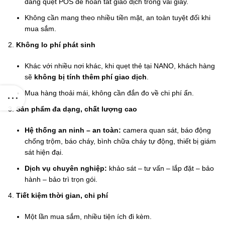
dàng quẹt POS để hoàn tất giao dịch trong vài giây.
Không cần mang theo nhiều tiền mặt, an toàn tuyệt đối khi
mua sắm.
Không lo phí phát sinh
Khác với nhiều nơi khác, khi quẹt thẻ tại NANO, khách hàng
sẽ
không bị tính thêm phí giao dịch
.
iện tại
Mua hàng thoải mái, không cần đắn đo về chi phí ẩn.
Sản phẩm đa dạng, chất lượng cao
0.000₫.
Hệ thống an ninh – an toàn:
camera quan sát, báo động
chống trộm, báo cháy, bình chữa cháy tự động, thiết bị giám
sát hiện đại.
Dịch vụ chuyên nghiệp:
khảo sát – tư vấn – lắp đặt – bảo
hành – bảo trì trọn gói.
Tiết kiệm thời gian, chi phí
Một lần mua sắm, nhiều tiện ích đi kèm.