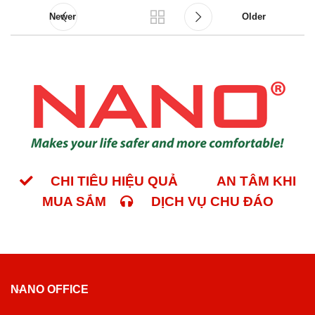
Newer
Older
CHI TIÊU HIỆU QUẢ
AN TÂM KHI
MUA SẮM
DỊCH VỤ CHU ĐÁO
NANO OFFICE