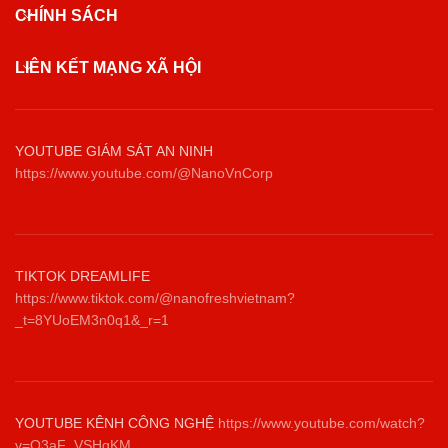
CHÍNH SÁCH
LIÊN KẾT MẠNG XÃ HỘI
YOUTUBE GIÁM SÁT AN NINH
https://www.youtube.com/@NanoVnCorp
TIKTOK DREAMLIFE
https://www.tiktok.com/@nanofreshvietnam?
_t=8YUoEM3n0q1&_r=1
YOUTUBE KÊNH CÔNG NGHỆ
https://www.youtube.com/watch?
v=O3aF_VSHqKM