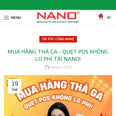
0
MENU
0
₫
TIN TỨC CÔNG NGHỆ
MUA HÀNG THẢ GA – QUẸT POS KHÔNG
LO PHÍ TẠI NANO!
NANO CORP
19
TH8