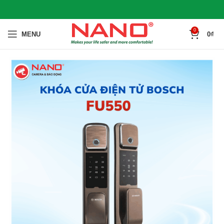
0
MENU
0
₫