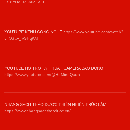
_t=8YUoEM3n0q1&_r=1
YOUTUBE KÊNH CÔNG NGHỆ
https://www.youtube.com/watch?
v=O3aF_VSHqKM
YOUTUBE HỖ TRỢ KỸ THUẬT CAMERA BÁO ĐỘNG
https://www.youtube.com/@HoMinhQuan
NHANG SẠCH THẢO DƯỢC THIÊN NHIÊN TRÚC LÂM
https://www.nhangsachthaoduoc.vn/