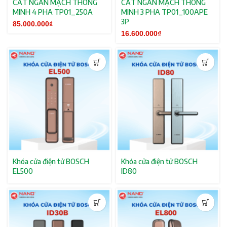
CẮT NGẮN MẠCH THÔNG
CẮT NGẮN MẠCH THÔNG
MINH 4 PHA TP01_250A
MINH 3 PHA TP01_100APE
3P
85.000.000
₫
16.600.000
₫
Khóa cửa điện tử BOSCH
Khóa cửa điện tử BOSCH
EL500
ID80