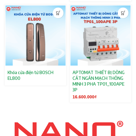
Khóa cửa điện tử BOSCH
APTOMAT THIẾT BỊ DÒNG
EL800
CẮT NGẮN MẠCH THÔNG
MINH 3 PHA TP01_100APE
3P
16.600.000
₫