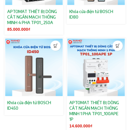
APTOMAT THIẾT BỊ DÒNG
Khóa cửa điện tử BOSCH
CẮT NGẮN MẠCH THÔNG
ID80
MINH 4 PHA TP01_250A
85.000.000
₫
Khóa cửa điện tử BOSCH
APTOMAT THIẾT BỊ DÒNG
ID450
CẮT NGẮN MẠCH THÔNG
MINH 1 PHA TP01_100APE
1P
14.600.000
₫