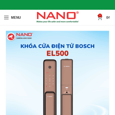
0
MENU
0
₫