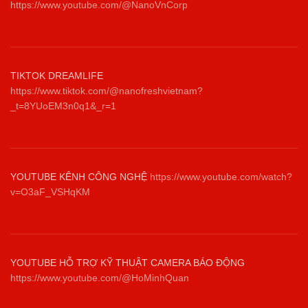
https://www.youtube.com/@NanoVnCorp
TIKTOK DREAMLIFE
https://www.tiktok.com/@nanofreshvietnam?
_t=8YUoEM3n0q1&_r=1
YOUTUBE KÊNH CÔNG NGHỆ
https://www.youtube.com/watch?
v=O3aF_VSHqKM
YOUTUBE HỖ TRỢ KỸ THUẬT CAMERA BÁO ĐỘNG
https://www.youtube.com/@HoMinhQuan