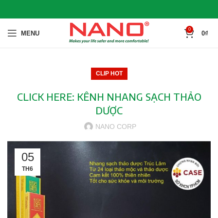
0
MENU
0
₫
CLIP HOT
CLICK HERE: KÊNH NHANG SẠCH THẢO
DƯỢC
NANO CORP
05
TH6