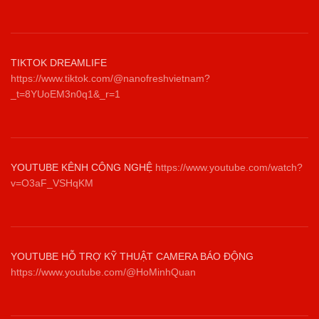
TIKTOK DREAMLIFE
https://www.tiktok.com/@nanofreshvietnam?
_t=8YUoEM3n0q1&_r=1
YOUTUBE KÊNH CÔNG NGHỆ
https://www.youtube.com/watch?
v=O3aF_VSHqKM
YOUTUBE HỖ TRỢ KỸ THUẬT CAMERA BÁO ĐỘNG
https://www.youtube.com/@HoMinhQuan