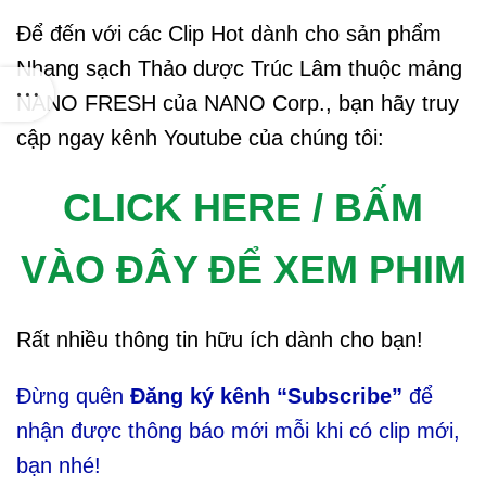
Để đến với các Clip Hot dành cho sản phẩm
Nhang sạch Thảo dược Trúc Lâm thuộc mảng
NANO FRESH của NANO Corp., bạn hãy truy
cập ngay kênh Youtube của chúng tôi:
iện tại
CLICK HERE / BẤM
0.000₫.
VÀO ĐÂY ĐỂ XEM PHIM
Rất nhiều thông tin hữu ích dành cho bạn!
Đừng quên
Đăng ký kênh “Subscribe”
để
nhận được thông báo mới mỗi khi có clip mới,
bạn nhé!