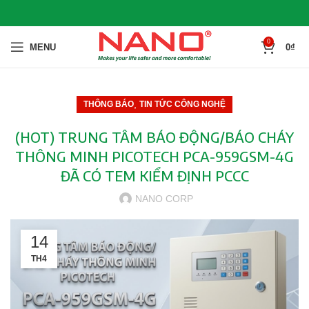
0
MENU
0
₫
,
THÔNG BÁO
TIN TỨC CÔNG NGHỆ
(HOT) TRUNG TÂM BÁO ĐỘNG/BÁO CHÁY
THÔNG MINH PICOTECH PCA-959GSM-4G
ĐÃ CÓ TEM KIỂM ĐỊNH PCCC
NANO CORP
14
TH4