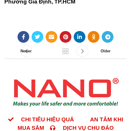
Phường Gia Định, TP.HCM
Newer
Older
CHI TIÊU HIỆU QUẢ
AN TÂM KHI
MUA SẮM
DỊCH VỤ CHU ĐÁO