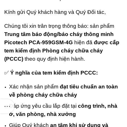
Kính gửi Quý khách hàng và Quý Đối tác,
Chúng tôi xin trân trọng thông báo: sản phẩm
Trung tâm báo động/báo cháy thông minh
Picotech PCA-959GSM-4G
hiện đã
được cấp
tem kiểm định Phòng cháy chữa cháy
iện tại
(PCCC)
theo quy định hiện hành.
0.000₫.
✅
Ý nghĩa của tem kiểm định PCCC:
Xác nhận sản phẩm
đạt tiêu chuẩn an toàn
về phòng cháy chữa cháy
Đáp ứng yêu cầu lắp đặt tại
công trình, nhà
ở, văn phòng, nhà xưởng
Giúp Quý khách
an tâm khi sử dụng và