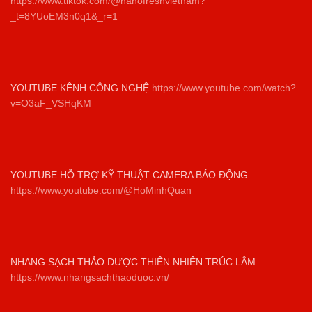
https://www.tiktok.com/@nanofreshvietnam?
_t=8YUoEM3n0q1&_r=1
YOUTUBE KÊNH CÔNG NGHỆ
https://www.youtube.com/watch?
v=O3aF_VSHqKM
YOUTUBE HỖ TRỢ KỸ THUẬT CAMERA BÁO ĐỘNG
https://www.youtube.com/@HoMinhQuan
NHANG SẠCH THẢO DƯỢC THIÊN NHIÊN TRÚC LÂM
https://www.nhangsachthaoduoc.vn/