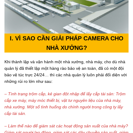
I.
VÌ SAO CẦN GIẢI PHÁP CAMERA CHO
NHÀ XƯỞNG?
iện tại
Khi thành lập và vận hành một nhà xưởng, nhà máy, cho dù nhà
0.000₫.
quản lý đã thiết lập một hàng rào bảo vệ an toàn, đã có một đội
bảo vệ túc trực 24/24… thì các nhà quản lý luôn phải đối diện với
những rủi ro lớn như sau:
– Tình trạng trộm cắp, kẻ
gian đột nhập để lấy cắp tài sản: Trộm
cắp xe máy, máy móc thiết bị, vật tư nguyên liệu của nhà máy,
nhà xưởng. Một số tình huống do chính người trong công ty lấy
cắp tài sản.
– Làm thế nào để giám sát
các hoạt động sản xuất của nhà máy?
Giám sát người lao động, giám sát các dây chuyền sản xuất, giám