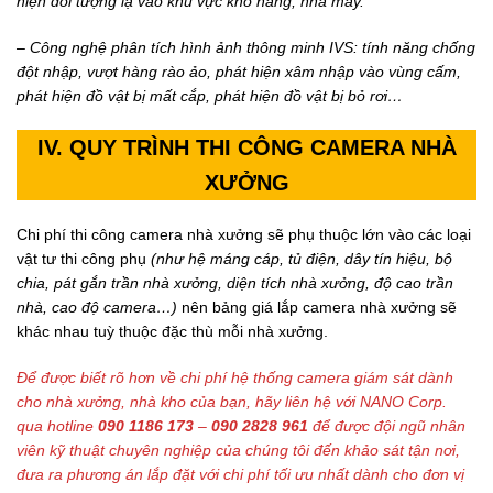
hiện đối tượng lạ vào khu vực kho hàng, nhà máy.
– Công nghệ phân tích
hình ảnh thông minh IVS: tính năng chống
đột nhập, vượt hàng rào ảo, phát hiện xâm nhập vào vùng cấm,
phát hiện đồ vật bị mất cắp, phát hiện đồ vật bị bỏ rơi…
IV. QUY TRÌNH
THI CÔNG CAMERA NHÀ
XƯỞNG
Chi phí thi công camera nhà xưởng sẽ phụ thuộc lớn vào các loại
vật tư thi công phụ
(như hệ máng cáp, tủ điện, dây tín hiệu, bộ
chia, pát gắn trần nhà xưởng, diện tích nhà xưởng, độ cao trần
nhà, cao độ camera…)
nên bảng giá lắp camera nhà xưởng sẽ
khác nhau tuỳ thuộc đặc thù mỗi nhà xưởng.
Để được biết rõ hơn về chi phí hệ thống camera giám sát dành
cho nhà xưởng, nhà kho của bạn, hãy liên hệ với NANO Corp.
qua hotline
090 1186 173
–
090 2828 961
để được đội ngũ nhân
viên kỹ thuật chuyên nghiệp của chúng tôi đến khảo sát tận nơi,
đưa ra phương án lắp đặt với chi phí tối ưu nhất dành cho đơn vị