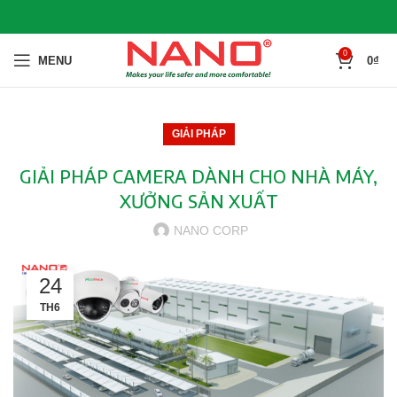
0
MENU
0
₫
GIẢI PHÁP
GIẢI PHÁP CAMERA DÀNH CHO NHÀ MÁY,
XƯỞNG SẢN XUẤT
NANO CORP
24
TH6