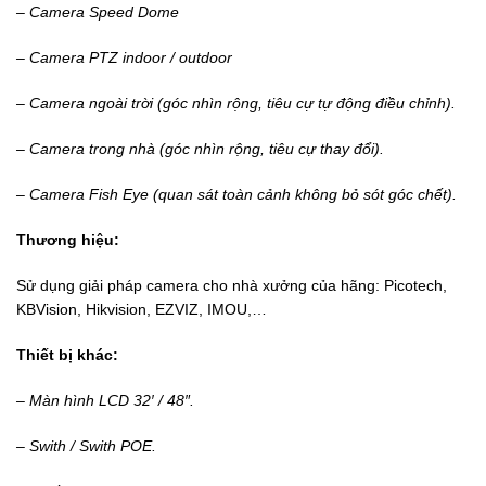
– Camera Speed Dome
– Camera PTZ indoor /
outdoor
– Camera ngoài trời
(góc nhìn rộng, tiêu cự tự động điều chỉnh).
– Camera trong nhà (góc
nhìn rộng, tiêu cự thay đổi).
– Camera Fish Eye (quan
sát toàn cảnh không bỏ sót góc chết).
Thương hiệu:
Sử dụng giải pháp camera cho nhà xưởng của hãng: Picotech,
KBVision, Hikvision, EZVIZ, IMOU,…
Thiết bị khác:
– Màn hình LCD 32′ /
48″.
– Swith / Swith POE.