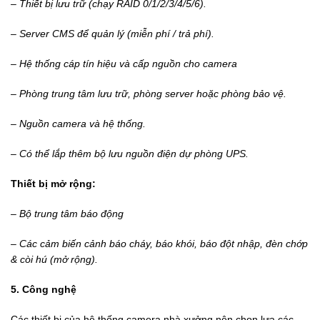
– Thiết bị lưu trữ
(chạy RAID 0/1/2/3/4/5/6).
– Server CMS để quản lý
(miễn phí / trả phí).
– Hệ thống cáp tín hiệu
và cấp nguồn cho camera
– Phòng trung tâm lưu
trữ, phòng server hoặc phòng bảo vệ.
– Nguồn camera và hệ
thống.
– Có thể lắp thêm bộ
lưu nguồn điện dự phòng UPS.
Thiết bị mở rộng:
– Bộ trung tâm báo động
– Các cảm biến cảnh báo
cháy, báo khói, báo đột nhập, đèn chớp
& còi hú (mở rộng).
5. Công nghệ
Các thiết bị của hệ thống camera nhà xưởng nên chọn lựa các