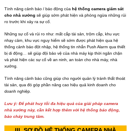
Tính năng cảnh báo / báo động của
hệ thống camera giám sát
cho nhà xưởng
sẽ giúp sớm phát hiện và phòng ngừa những rủi
ro trước khi xảy ra sự cố.
Những sự cố và rủi ro như: mất cắp tài sản, trộm cắp, khu vực
nhạy cảm, khu vực nguy hiểm sẽ sớm được phát hiện qua hệ
thống cảnh báo đột nhập, hệ thống tin nhắn Push Alarm qua thiết
bị di động… sẽ giúp đội bảo vệ của nhà máy kịp thời ngăn chặn
và phát hiện các sự cố về an ninh, an toàn cho nhà máy, nhà
xưởng.
Tính năng cảnh báo cũng giúp cho người quản lý tránh thất thoát
tài sản, qua đó góp phần nâng cao hiệu quả kinh doanh cho
doanh nghiệp.
Lưu ý: Để phát huy tối đa hiệu quả của giải pháp camera
nhà xưởng
này, cần kết hợp thêm với hệ thống báo động,
báo cháy trung tâm.
III. SƠ ĐỒ HỆ THỐNG CAMERA NHÀ