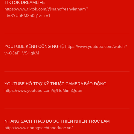
TIKTOK DREAMLIFE
https://www.tiktok.com/@nanofreshvietnam?
_t=8YUoEM3n0q1&_r=1
YOUTUBE KÊNH CÔNG NGHỆ
https://www.youtube.com/watch?
v=O3aF_VSHqKM
YOUTUBE HỖ TRỢ KỸ THUẬT CAMERA BÁO ĐỘNG
https://www.youtube.com/@HoMinhQuan
NHANG SẠCH THẢO DƯỢC THIÊN NHIÊN TRÚC LÂM
https://www.nhangsachthaoduoc.vn/