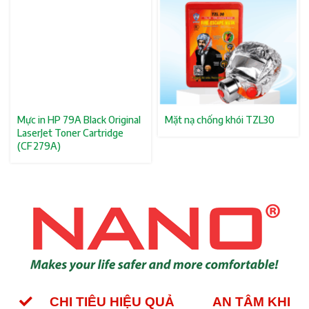
Mực in HP 79A Black Original
Mặt nạ chống khói TZL30
LaserJet Toner Cartridge
(CF279A)
CHI TIÊU HIỆU QUẢ
AN TÂM KHI