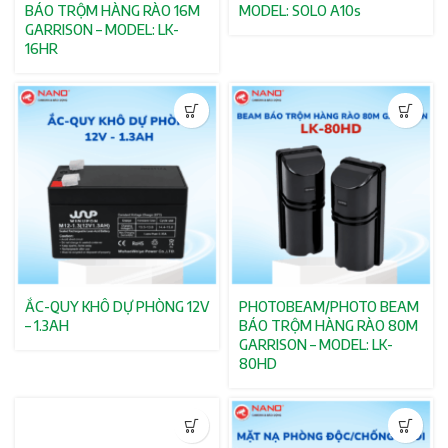
BÁO TRỘM HÀNG RÀO 16M
MODEL: SOLO A10s
GARRISON – MODEL: LK-
16HR
ẮC-QUY KHÔ DỰ PHÒNG 12V
PHOTOBEAM/PHOTO BEAM
– 1.3AH
BÁO TRỘM HÀNG RÀO 80M
GARRISON – MODEL: LK-
80HD