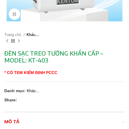
Click to enlarge
Trang chủ
Khác...
ĐÈN SẠC TREO TƯỜNG KHẨN CẤP –
MODEL: KT-403
* CÓ TEM KIỂM ĐỊNH PCCC
Danh mục:
Khác...
Share:
MÔ TẢ