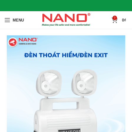
0
MENU
0
₫