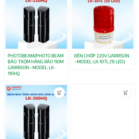
PHOTOBEAM/PHOTO BEAM
ĐÈN CHỚP 220V GARRISON
BÁO TRỘM HÀNG RÀO 110M
– MODEL: LK-107L (15 LED)
GARRISON – MODEL: LK-
110HQ