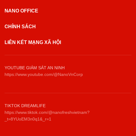
NANO OFFICE
CHÍNH SÁCH
LIÊN KẾT MẠNG XÃ HỘI
YOUTUBE GIÁM SÁT AN NINH
https://www.youtube.com/@NanoVnCorp
TIKTOK DREAMLIFE
https://www.tiktok.com/@nanofreshvietnam?
_t=8YUoEM3n0q1&_r=1