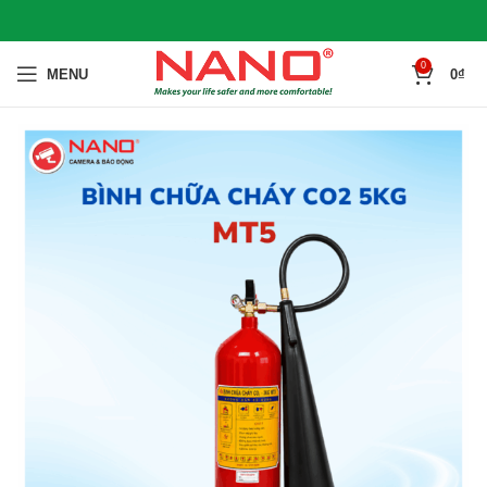
0
MENU
0
₫