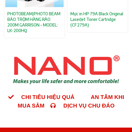
PHOTOBEAM/PHOTO BEAM
Mực in HP 79A Black Original
BÁO TRỘM HÀNG RÀO
LaserJet Toner Cartridge
200M GARRISON – MODEL:
(CF279A)
LK-200HQ
CHI TIÊU HIỆU QUẢ
AN TÂM KHI
MUA SẮM
DỊCH VỤ CHU ĐÁO