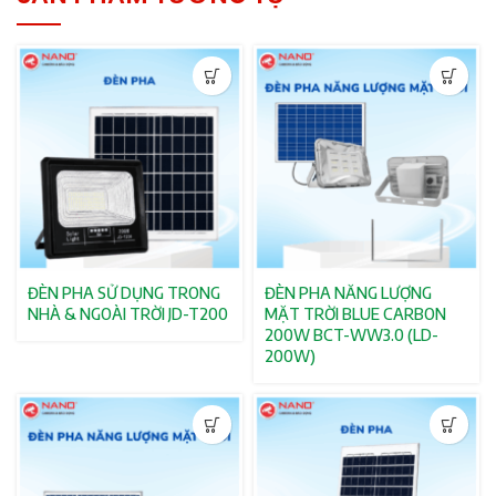
ĐÈN PHA SỬ DỤNG TRONG
ĐÈN PHA NĂNG LƯỢNG
NHÀ & NGOÀI TRỜI JD-T200
MẶT TRỜI BLUE CARBON
200W BCT-WW3.0 (LD-
200W)