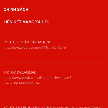
CHÍNH SÁCH
LIÊN KẾT MẠNG XÃ HỘI
YOUTUBE GIÁM SÁT AN NINH
https://www.youtube.com/@NanoVnCorp
TIKTOK DREAMLIFE
https://www.tiktok.com/@nanofreshvietnam?
_t=8YUoEM3n0q1&_r=1
YOUTUBE KÊNH CÔNG NGHỆ
https://www.youtube.com/watch?