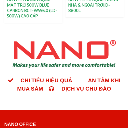
MẶT TRỜI 500W BLUE
NHÀ & NGOÀI TRỜI JD-
CARBON BCT-WW6.0 (LD-
8800L
500W) CAO CẤP
CHI TIÊU HIỆU QUẢ
AN TÂM KHI
MUA SẮM
DỊCH VỤ CHU ĐÁO
NANO OFFICE