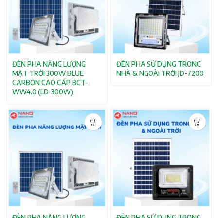
ĐÈN PHA NĂNG LƯỢNG
ĐÈN PHA SỬ DỤNG TRONG
MẶT TRỜI 300W BLUE
NHÀ & NGOÀI TRỜI JD-7200
CARBON CAO CẤP BCT-
WW4.0 (LD-300W)
ĐÈN PHA NĂNG LƯỢNG
ĐÈN PHA SỬ DỤNG TRONG