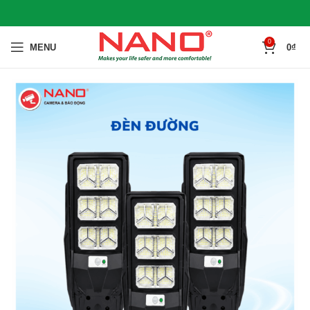
0
MENU
0
₫