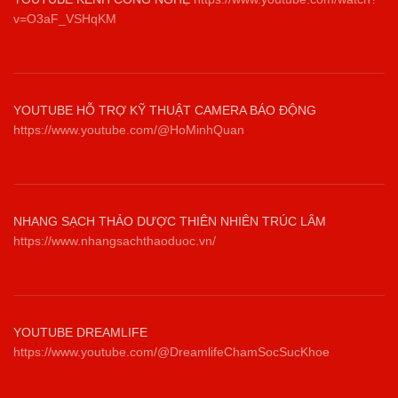
v=O3aF_VSHqKM
YOUTUBE HỖ TRỢ KỸ THUẬT CAMERA BÁO ĐỘNG
https://www.youtube.com/@HoMinhQuan
NHANG SẠCH THẢO DƯỢC THIÊN NHIÊN TRÚC LÂM
https://www.nhangsachthaoduoc.vn/
YOUTUBE DREAMLIFE
https://www.youtube.com/@DreamlifeChamSocSucKhoe