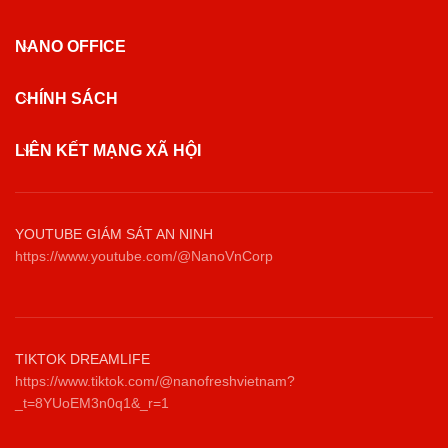
NANO OFFICE
CHÍNH SÁCH
LIÊN KẾT MẠNG XÃ HỘI
YOUTUBE GIÁM SÁT AN NINH
https://www.youtube.com/@NanoVnCorp
TIKTOK DREAMLIFE
https://www.tiktok.com/@nanofreshvietnam?
_t=8YUoEM3n0q1&_r=1