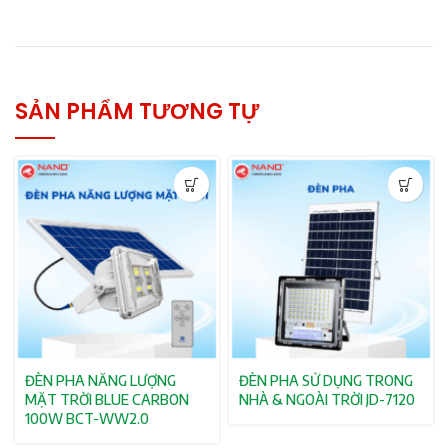
SẢN PHẨM TƯƠNG TỰ
ĐÈN PHA NĂNG LƯỢNG
ĐÈN PHA SỬ DỤNG TRONG
MẶT TRỜI BLUE CARBON
NHÀ & NGOÀI TRỜI JD-7120
100W BCT-WW2.0