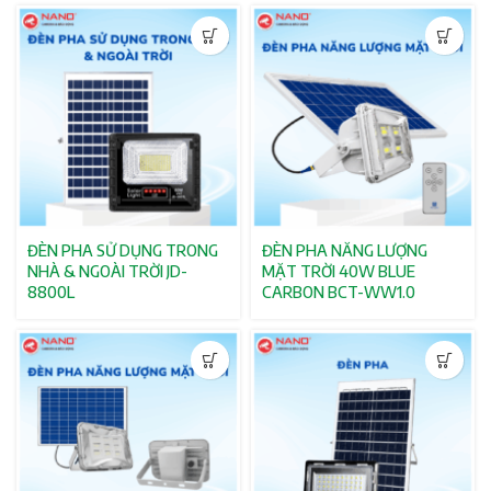
ĐÈN PHA SỬ DỤNG TRONG
ĐÈN PHA NĂNG LƯỢNG
NHÀ & NGOÀI TRỜI JD-
MẶT TRỜI 40W BLUE
8800L
CARBON BCT-WW1.0