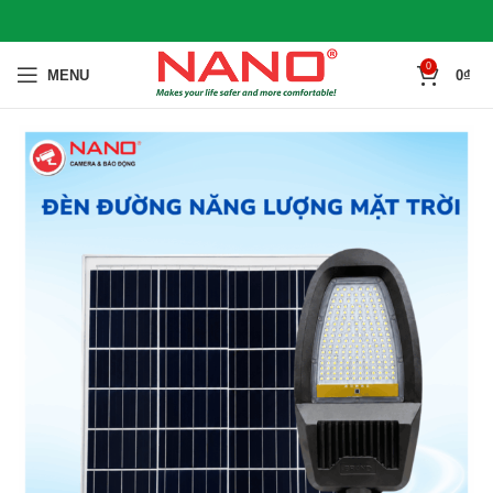
0
MENU
0
₫