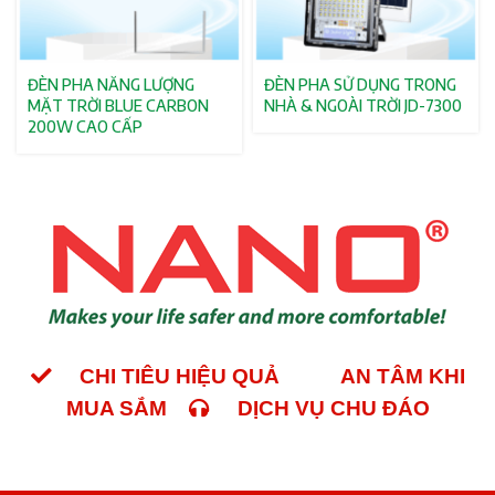
ĐÈN PHA NĂNG LƯỢNG
ĐÈN PHA SỬ DỤNG TRONG
MẶT TRỜI BLUE CARBON
NHÀ & NGOÀI TRỜI JD-7300
200W CAO CẤP
CHI TIÊU HIỆU QUẢ
AN TÂM KHI
MUA SẮM
DỊCH VỤ CHU ĐÁO