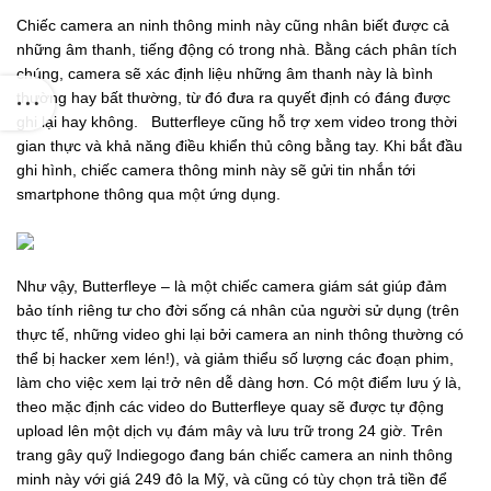
Chiếc camera an ninh thông minh này cũng nhân biết được cả
những âm thanh, tiếng động có trong nhà. Bằng cách phân tích
chúng, camera sẽ xác định liệu những âm thanh này là bình
thường hay bất thường, từ đó đưa ra quyết định có đáng được
ghi lại hay không. Butterfleye cũng hỗ trợ xem video trong thời
gian thực và khả năng điều khiển thủ công bằng tay. Khi bắt đầu
ghi hình, chiếc camera thông minh này sẽ gửi tin nhắn tới
smartphone thông qua một ứng dụng.
iện tại
0.000₫.
Như vậy, Butterfleye – là một chiếc camera giám sát giúp đảm
bảo tính riêng tư cho đời sống cá nhân của người sử dụng (trên
thực tế, những video ghi lại bởi camera an ninh thông thường có
thể bị hacker xem lén!), và giảm thiểu số lượng các đoạn phim,
làm cho việc xem lại trở nên dễ dàng hơn. Có một điểm lưu ý là,
theo mặc định các video do Butterfleye quay sẽ được tự động
upload lên một dịch vụ đám mây và lưu trữ trong 24 giờ. Trên
trang gây quỹ Indiegogo đang bán chiếc camera an ninh thông
minh này với giá 249 đô la Mỹ, và cũng có tùy chọn trả tiền để