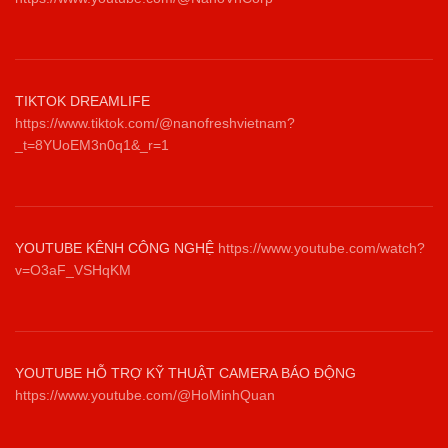
TIKTOK DREAMLIFE
https://www.tiktok.com/@nanofreshvietnam?
_t=8YUoEM3n0q1&_r=1
YOUTUBE KÊNH CÔNG NGHỆ
https://www.youtube.com/watch?
v=O3aF_VSHqKM
YOUTUBE HỖ TRỢ KỸ THUẬT CAMERA BÁO ĐỘNG
https://www.youtube.com/@HoMinhQuan