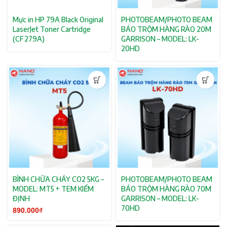
Mực in HP 79A Black Original
PHOTOBEAM/PHOTO BEAM
LaserJet Toner Cartridge
BÁO TRỘM HÀNG RÀO 20M
(CF279A)
GARRISON – MODEL: LK-
20HD
BÌNH CHỮA CHÁY CO2 5KG –
PHOTOBEAM/PHOTO BEAM
MODEL: MT5 + TEM KIỂM
BÁO TRỘM HÀNG RÀO 70M
ĐỊNH
GARRISON – MODEL: LK-
70HD
890.000
₫