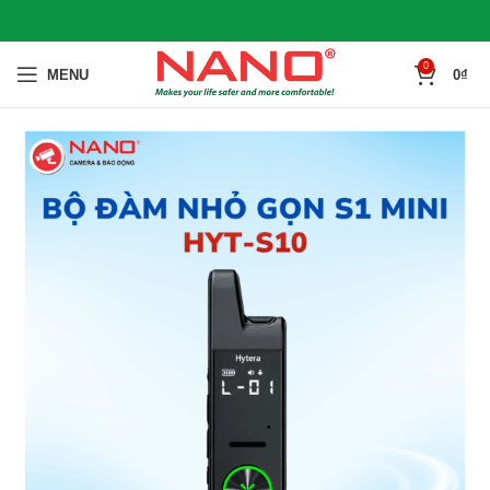
0
MENU
0
₫