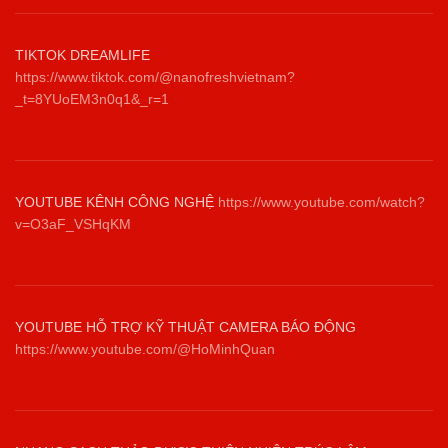
TIKTOK DREAMLIFE
https://www.tiktok.com/@nanofreshvietnam?
_t=8YUoEM3n0q1&_r=1
YOUTUBE KÊNH CÔNG NGHỆ
https://www.youtube.com/watch?
v=O3aF_VSHqKM
YOUTUBE HỖ TRỢ KỸ THUẬT CAMERA BÁO ĐỘNG
https://www.youtube.com/@HoMinhQuan