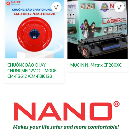
CHUÔNG BÁO CHÁY
MỰC IN N_Matrix CF280XC
CHUNGMEI 12VDC – MODEL:
CM-FB612 /CM-FBI612B